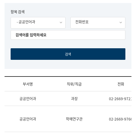
립
국
F
항목 검색
어
o
원
- 공공언어과
전화번호
r
조
m
직
도
국
어
원
원
장
기
획
연
수
부서명
직위/직급
전화
부
기
조
획
공공언어과
과장
02-2669-9721
직
운
및
영
업
과
무
공
공공언어과
학예연구관
02-2669-9766
소
공
개
언
(부
어
서
과