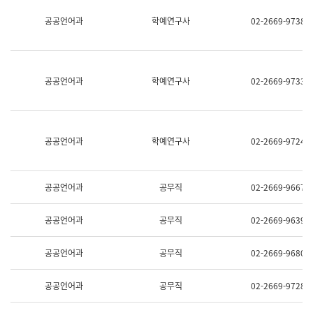
명,
교
공공언어과
학예연구사
02-2669-9738
직
육
위/
연
직
수
급,
과
전
어
공공언어과
학예연구사
02-2669-9733
화,
문
담
연
당
구
업
실
무)
어
공공언어과
학예연구사
02-2669-9724
문
연
구
과
공공언어과
공무직
02-2669-9667
어
문
연
공공언어과
공무직
02-2669-9639
구
과
(사
공공언어과
공무직
02-2669-9680
전
팀)
언
공공언어과
공무직
02-2669-9728
어
정