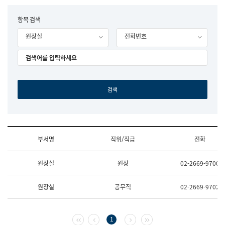
립
국
F
항목 검색
어
o
원
원장실
전화번호
r
조
m
직
도
국
어
원
원
장
기
획
연
수
부서명
직위/직급
전화
부
기
조
획
원장실
원장
02-2669-9700
직
운
및
영
업
과
원장실
공무직
02-2669-9702
무
공
소
공
개
언
(부
어
첫 페이지
이전 페이지
다음 페이지
마지막 페이지
1
서
과