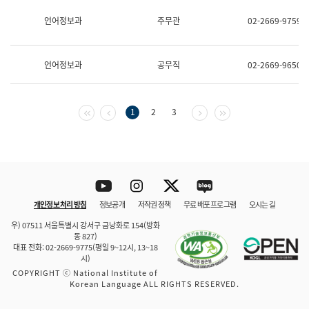
보
과
언어정보과
주무관
02-2669-9759
한
국
어
언어정보과
공무직
02-2669-9650
진
흥
과
수
첫 페이지
이전 페이지
다음 페이지
마지막 페이지
1
2
3
어
점
자
진
흥
과
Youtube
Instagram
Twitter
blog
개인정보 처리 방침
정보공개
저작권 정책
무료 배포 프로그램
오시는 길
바로 가기
문체부와 소속기관
우) 07511 서울특별시 강서구 금낭화로 154(방화
동 827)
대표 전화: 02-2669-9775(평일 9~12시, 13~18
시)
COPYRIGHT ⓒ National Institute of
Korean Language ALL RIGHTS RESERVED.