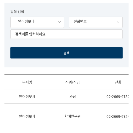
립
국
F
항목 검색
어
o
원
- 언어정보과
전화번호
r
조
m
직
도
국
어
원
원
장
기
획
연
수
부서명
직위/직급
전화
부
기
조
획
언어정보과
과장
02-2669-9750
직
운
및
영
업
과
무
공
언어정보과
학예연구관
02-2669-9754
소
공
개
언
(부
어
서
과