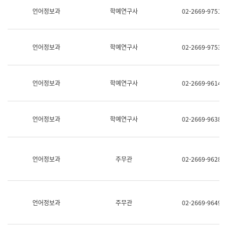
명,
교
언어정보과
학예연구사
02-2669-9751
직
육
위/
연
직
수
급,
과
언어정보과
학예연구사
02-2669-9753
전
어
화,
문
담
연
당
구
언어정보과
학예연구사
02-2669-9614
업
실
무)
어
문
연
언어정보과
학예연구사
02-2669-9638
구
과
어
문
연
언어정보과
주무관
02-2669-9628
구
과
(사
전
팀)
언어정보과
주무관
02-2669-9649
언
어
정