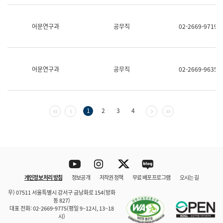
보
과
한
어문연구과
공무직
02-2669-9719
국
어
진
흥
과
어문연구과
공무직
02-2669-9635
수
어
점
자
진
첫 페이지
이전 페이지
다음 페이지
마지막 페이지
1
2
3
4
흥
과
Youtube
Instagram
Twitter
blog
개인정보 처리 방침
정보공개
저작권 정책
무료 배포 프로그램
오시는 길
바로 가기
문체부와 소속기관
우) 07511 서울특별시 강서구 금낭화로 154(방화
동 827)
대표 전화: 02-2669-9775(평일 9~12시, 13~18
시)