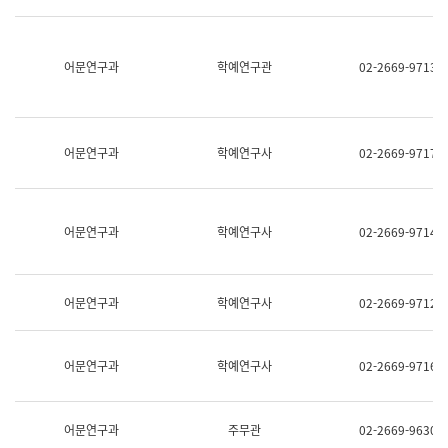
명,
교
직
육
위/
연
직
어문연구과
학예연구관
02-2669-9713
수
급,
과
전
어
화,
문
담
연
당
구
어문연구과
학예연구사
02-2669-9717
업
실
무)
어
문
연
어문연구과
학예연구사
02-2669-9714
구
과
어
문
어문연구과
학예연구사
02-2669-9712
연
구
과
(사
어문연구과
학예연구사
02-2669-9716
전
팀)
언
어
어문연구과
주무관
02-2669-9630
정