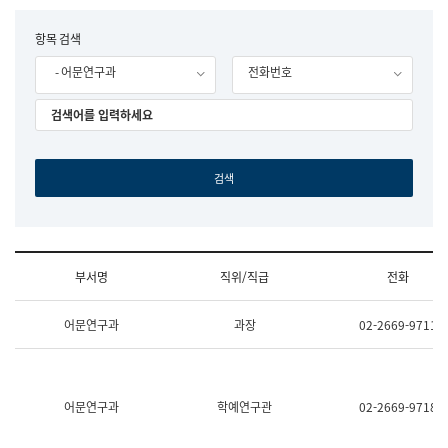
립
국
F
항목 검색
어
o
원
- 어문연구과
전화번호
r
조
m
직
도
국
어
원
원
장
기
획
연
수
부서명
직위/직급
전화
부
기
조
획
어문연구과
과장
02-2669-9711
직
운
및
영
업
과
무
공
소
공
어문연구과
학예연구관
02-2669-9718
개
언
(부
어
서
과