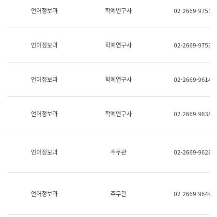
명,
교
언어정보과
학예연구사
02-2669-9751
직
육
위/
연
직
수
급,
과
언어정보과
학예연구사
02-2669-9753
전
어
화,
문
담
연
당
구
언어정보과
학예연구사
02-2669-9614
업
실
무)
어
문
연
언어정보과
학예연구사
02-2669-9638
구
과
어
문
연
언어정보과
주무관
02-2669-9628
구
과
(사
전
팀)
언어정보과
주무관
02-2669-9649
언
어
정