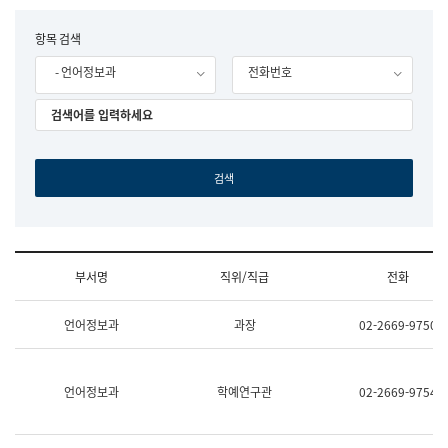
립
국
F
항목 검색
어
o
원
- 언어정보과
전화번호
r
조
m
직
도
국
어
원
원
장
기
획
연
수
부서명
직위/직급
전화
부
기
조
획
언어정보과
과장
02-2669-9750
직
운
및
영
업
과
무
공
언어정보과
학예연구관
02-2669-9754
소
공
개
언
(부
어
서
과