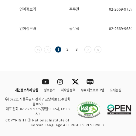
보
과
언어정보과
주무관
02-2669-9759
한
국
어
언어정보과
공무직
02-2669-9650
진
흥
과
수
첫 페이지
이전 페이지
다음 페이지
마지막 페이지
1
2
3
어
점
자
진
흥
과
Youtube
Instagram
Twitter
blog
개인정보 처리 방침
정보공개
저작권 정책
무료 배포 프로그램
오시는 길
바로 가기
문체부와 소속기관
우) 07511 서울특별시 강서구 금낭화로 154(방화
동 827)
대표 전화: 02-2669-9775(평일 9~12시, 13~18
시)
COPYRIGHT ⓒ National Institute of
Korean Language ALL RIGHTS RESERVED.