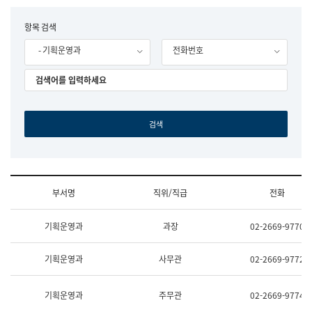
립
국
F
항목 검색
어
o
원
- 기획운영과
전화번호
r
조
m
직
도
국
어
원
원
장
기
획
연
수
부서명
직위/직급
전화
부
기
조
획
기획운영과
과장
02-2669-9770
직
운
및
영
업
과
기획운영과
사무관
02-2669-9772
무
공
소
공
개
언
기획운영과
주무관
02-2669-9774
(부
어
서
과