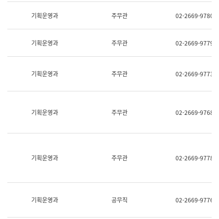
명,
교
직
기획운영과
주무관
02-2669-9780
육
위/
연
직
수
급,
과
기획운영과
주무관
02-2669-9779
전
어
화,
문
담
연
당
기획운영과
주무관
02-2669-9773
구
업
실
무)
어
문
연
기획운영과
주무관
02-2669-9768
구
과
어
문
연
구
기획운영과
주무관
02-2669-9778
과
(사
전
팀)
언
기획운영과
공무직
02-2669-9776
어
정