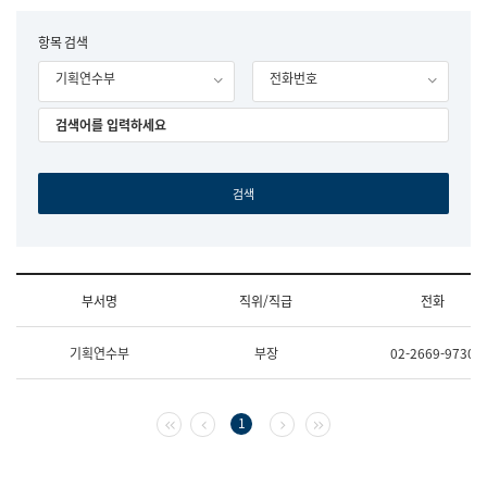
립
국
F
항목 검색
어
o
원
기획연수부
전화번호
r
조
m
직
도
국
어
원
원
장
기
획
연
수
부서명
직위/직급
전화
부
기
조
획
기획연수부
부장
02-2669-9730
직
운
및
영
업
과
무
공
첫 페이지
이전 페이지
다음 페이지
마지막 페이지
1
소
공
개
언
(부
어
서
과