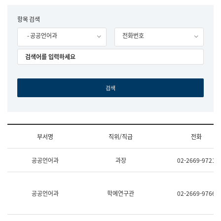
립
국
F
항목 검색
어
o
원
- 공공언어과
전화번호
r
조
m
직
도
국
어
원
원
장
기
획
연
수
부서명
직위/직급
전화
부
기
조
획
공공언어과
과장
02-2669-9721
직
운
및
영
업
과
무
공
공공언어과
학예연구관
02-2669-9766
소
공
개
언
(부
어
서
과