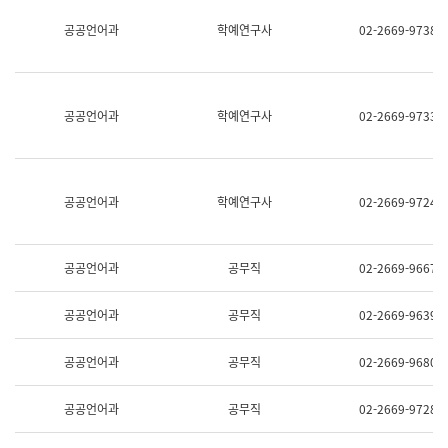
명,
교
공공언어과
학예연구사
02-2669-9738
직
육
위/
연
직
수
급,
과
전
어
공공언어과
학예연구사
02-2669-9733
화,
문
담
연
당
구
업
실
무)
어
공공언어과
학예연구사
02-2669-9724
문
연
구
과
공공언어과
공무직
02-2669-9667
어
문
연
공공언어과
공무직
02-2669-9639
구
과
(사
공공언어과
공무직
02-2669-9680
전
팀)
언
공공언어과
공무직
02-2669-9728
어
정