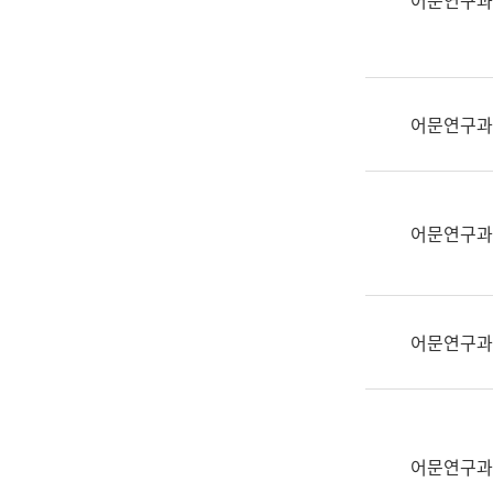
어문연구과
실
어
문
연
구
어문연구과
과
어
문
연
어문연구과
구
과
(사
전
어문연구과
팀)
언
어
정
보
어문연구과
과