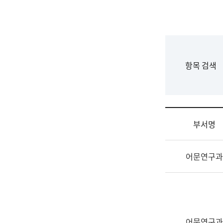
국
립
국
어
원
F
항목 검색
조
o
직
r
도
m
국
어
부서명
원
원
조
장
어문연구과
직
기
및
획
업
연
무
수
소
부
개
기
어문연구과