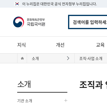
이 누리집은 대한민국 공식 전자정부 누리집입니다.
통
합
검
색
주
지식
개선
교육
메
뉴
현
Home
소개
조직·사업 소개
바로가기
재
위
치:
소개
조직과 
기관 소개