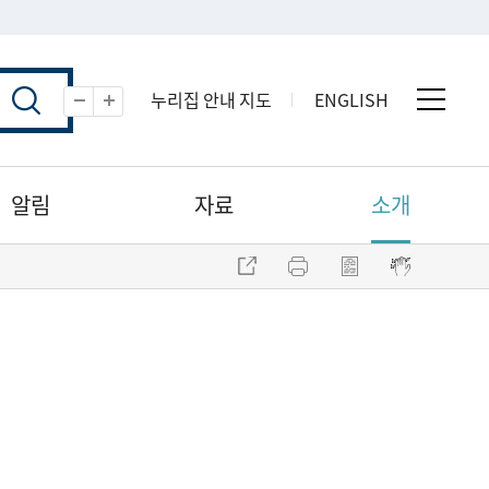
누리집 안내 지도
ENGLISH
전체 
축소
확대
알림
자료
소개
주소 복사
프린트
점자파일 내려받기
점자뷰어 보