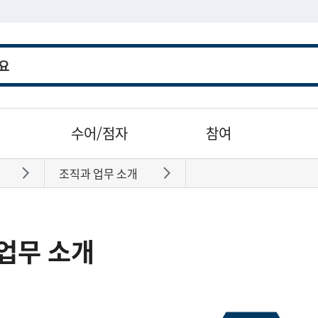
수어/점자
참여
조직과 업무 소개
바로가기
바로가기
업무 소개