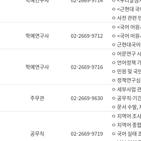
학예연구사
02-2669-9714
ㅇ <우리말샘>
ㅇ <근현대 
ㅇ 사전 관련 
ㅇ <국어 어원
학예연구사
02-2669-9712
ㅇ <국어 어원
ㅇ 근현대국어
ㅇ 어문연구 시
ㅇ 언어정책 기
학예연구사
02-2669-9716
ㅇ 민원 및 국
ㅇ 정책연구심
ㅇ 세부사업 관리
주무관
02-2669-9630
ㅇ 공무직·기간
ㅇ 문서 수발,
ㅇ 지역어 조사
ㅇ 지역어 종합
공무직
02-2669-9719
ㅇ 국어 실태 