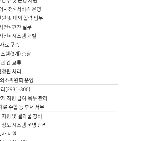
 감수 및 운영 지원
국어사전> 서비스 운영
민원 및 대외 협력 업무
사전> 편찬 실무
사전> 시스템 개발
자료 구축
스템(3개) 총괄
관 간 교류
민청원 처리
의소위원회 운영
(2931-300)
제 직원 급여·복무 관리
 자료 수합 등 부서 서무
 지원 및 결과물 정비
 정보 시스템 운영 관리
조사 지원