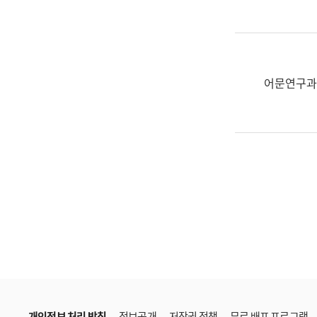
한
국
어
진
흥
어문연구과
과
수
어
점
자
진
흥
과
개인정보 처리 방침
정보공개
저작권 정책
무료 배포 프로그램