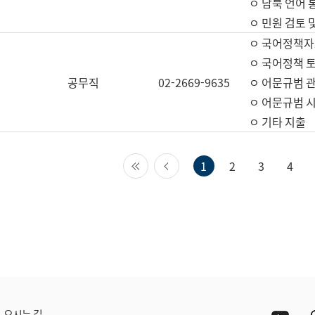
ㅇ 남북 언어 
ㅇ 민원 검토 
ㅇ 국어정책자
ㅇ 국어정책 
공무직
02-2669-9635
ㅇ 어문규범 
ㅇ 어문규범 
ㅇ 기타 지출
첫 페이지
이전 페이지
1
2
3
4
Yout
오시는 길