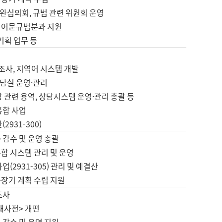
완심의회, 규범 관련 위원회 운영
 어문규범분과 지원
 기획 업무 등
업
 조사, 지역어 시스템 개발
담실 운영·관리
 관련 용역, 상담시스템 운영·관리 총괄 등
통합 사업
2931-300)
 감수 및 운영 총괄
합 시스템 관리 및 운영
업(2931-305) 관리 및 예결산
중장기 계획 수립 지원
조사
대사전> 개편