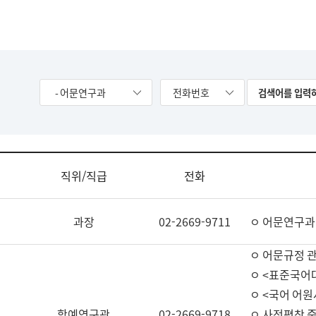
- 어문연구과
전화번호
직위/직급
전화
과장
02-2669-9711
ㅇ 어문연구과
ㅇ 어문규정 
ㅇ <표준국어
ㅇ <국어 어원
학예연구관
02-2669-9718
ㅇ 사전편찬 