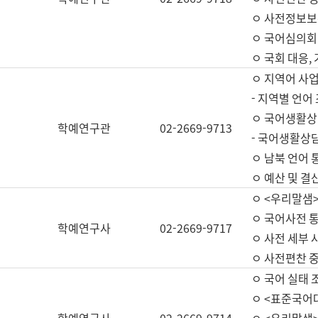
ㅇ 사전정보보
ㅇ 국어심의회
ㅇ 국회 대응,
ㅇ 지역어 사
- 지역별 언어
ㅇ 국어생활상
학예연구관
02-2669-9713
- 국어생활상담
ㅇ 남북 언어 
ㅇ 예산 및 결산(
ㅇ <우리말샘>
ㅇ 국어사전 통
학예연구사
02-2669-9717
ㅇ 사전 세부 사
ㅇ 사전편찬 
ㅇ 국어 실태 
ㅇ <표준국어