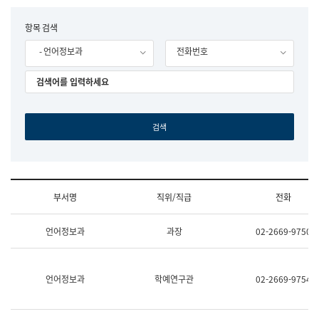
립
국
F
항목 검색
어
o
원
- 언어정보과
전화번호
r
조
m
직
도
국
어
원
원
장
기
획
연
수
부서명
직위/직급
전화
부
기
조
획
언어정보과
과장
02-2669-9750
직
운
및
영
업
과
무
공
언어정보과
학예연구관
02-2669-9754
소
공
개
언
(부
어
서
과