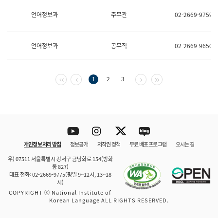
보
과
언어정보과
주무관
02-2669-9759
한
국
어
언어정보과
공무직
02-2669-9650
진
흥
과
수
첫 페이지
이전 페이지
다음 페이지
마지막 페이지
1
2
3
어
점
자
진
흥
과
Youtube
Instagram
Twitter
blog
개인정보 처리 방침
정보공개
저작권 정책
무료 배포 프로그램
오시는 길
바로 가기
문체부와 소속기관
우) 07511 서울특별시 강서구 금낭화로 154(방화
동 827)
대표 전화: 02-2669-9775(평일 9~12시, 13~18
시)
COPYRIGHT ⓒ National Institute of
Korean Language ALL RIGHTS RESERVED.