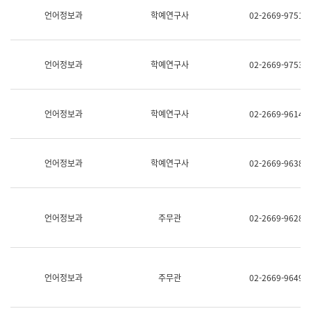
명,
교
언어정보과
학예연구사
02-2669-9751
직
육
위/
연
직
수
급,
과
언어정보과
학예연구사
02-2669-9753
전
어
화,
문
담
연
당
구
언어정보과
학예연구사
02-2669-9614
업
실
무)
어
문
연
언어정보과
학예연구사
02-2669-9638
구
과
어
문
연
언어정보과
주무관
02-2669-9628
구
과
(사
전
팀)
언어정보과
주무관
02-2669-9649
언
어
정