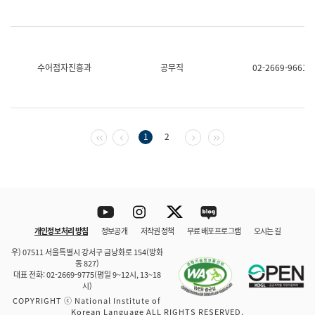
수어점자진흥과
공무직
02-2669-9661
첫 페이지
이전 페이지
다음 페이지
마지막 페이지
1
2
Youtube
Instagram
Twitter
blog
개인정보 처리 방침
정보공개
저작권 정책
무료 배포 프로그램
오시는 길
바로 가기
문체부와 소속기관
우) 07511 서울특별시 강서구 금낭화로 154(방화
동 827)
대표 전화: 02-2669-9775(평일 9~12시, 13~18
시)
COPYRIGHT ⓒ National Institute of
Korean Language ALL RIGHTS RESERVED.