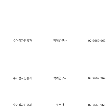
명,
교
직
육
위/
연
직
수
급,
과
전
어
화,
문
담
연
당
구
수어점자진흥과
학예연구사
02-2669-9698
업
실
무)
어
문
연
구
과
어
문
연
수어점자진흥과
학예연구사
02-2669-9696
구
과
(사
전
팀)
언
어
수어점자진흥과
주무관
02-2669-9613
정