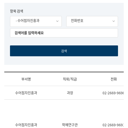
립
국
F
항목 검색
어
o
원
- 수어점자진흥과
전화번호
r
조
m
직
도
국
어
원
원
장
기
획
연
수
부서명
직위/직급
전화
부
기
조
획
수어점자진흥과
과장
02-2669-9690
직
운
및
영
업
과
무
공
소
공
개
언
(부
어
수어점자진흥과
학예연구관
02-2669-9691
서
과