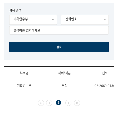
립
국
F
항목 검색
어
o
원
기획연수부
전화번호
r
조
m
직
도
국
어
원
원
장
기
획
연
수
부서명
직위/직급
전화
부
기
조
획
기획연수부
부장
02-2669-9730
직
운
및
영
업
과
무
공
첫 페이지
이전 페이지
다음 페이지
마지막 페이지
1
소
공
개
언
(부
어
서
과