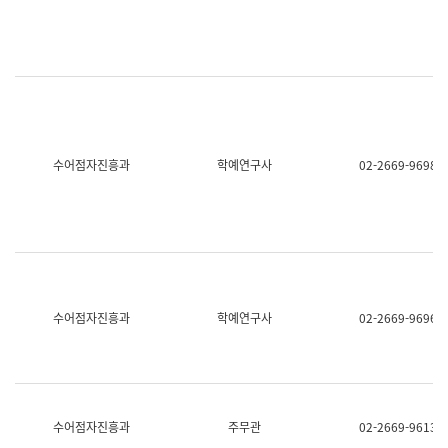
명,
교
직
육
위/
연
직
수
급,
과
전
어
화,
문
담
연
당
구
수어점자진흥과
학예연구사
02-2669-9698
업
실
무)
어
문
연
구
과
어
문
연
수어점자진흥과
학예연구사
02-2669-9696
구
과
(사
전
팀)
언
어
수어점자진흥과
주무관
02-2669-9613
정