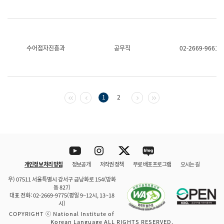
수어점자진흥과
공무직
02-2669-9661
첫 페이지
이전 페이지
다음 페이지
마지막 페이지
1
2
Youtube
Instagram
Twitter
blog
개인정보 처리 방침
정보공개
저작권 정책
무료 배포 프로그램
오시는 길
바로 가기
문체부와 소속기관
우) 07511 서울특별시 강서구 금낭화로 154(방화
동 827)
대표 전화: 02-2669-9775(평일 9~12시, 13~18
시)
COPYRIGHT ⓒ National Institute of
Korean Language ALL RIGHTS RESERVED.