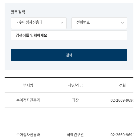
립
국
F
항목 검색
어
o
원
- 수어점자진흥과
전화번호
r
조
m
직
도
국
어
원
원
장
기
획
연
수
부서명
직위/직급
전화
부
기
조
획
수어점자진흥과
과장
02-2669-9690
직
운
및
영
업
과
무
공
소
공
개
언
(부
어
수어점자진흥과
학예연구관
02-2669-9691
서
과