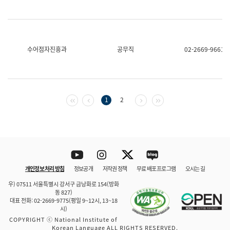
수어점자진흥과
공무직
02-2669-9661
첫 페이지
이전 페이지
다음 페이지
마지막 페이지
1
2
Youtube
Instagram
Twitter
blog
개인정보 처리 방침
정보공개
저작권 정책
무료 배포 프로그램
오시는 길
바로 가기
문체부와 소속기관
우) 07511 서울특별시 강서구 금낭화로 154(방화
동 827)
대표 전화: 02-2669-9775(평일 9~12시, 13~18
시)
COPYRIGHT ⓒ National Institute of
Korean Language ALL RIGHTS RESERVED.