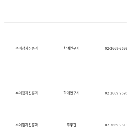
명,
교
직
육
위/
연
직
수
급,
과
전
어
화,
문
담
연
당
구
수어점자진흥과
학예연구사
02-2669-9698
업
실
무)
어
문
연
구
과
어
문
연
수어점자진흥과
학예연구사
02-2669-9696
구
과
(사
전
팀)
언
어
수어점자진흥과
주무관
02-2669-9613
정