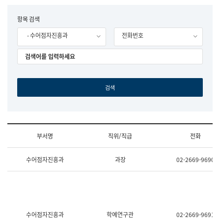
립
국
F
항목 검색
어
o
원
- 수어점자진흥과
전화번호
r
조
m
직
도
국
어
원
원
장
기
획
연
수
부서명
직위/직급
전화
부
기
조
획
수어점자진흥과
과장
02-2669-9690
직
운
및
영
업
과
무
공
소
공
개
언
(부
어
수어점자진흥과
학예연구관
02-2669-9691
서
과