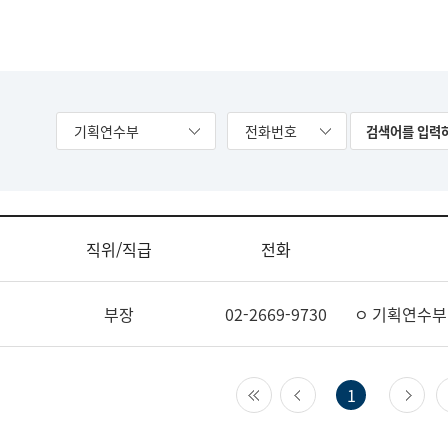
기획연수부
전화번호
직위/직급
전화
부장
02-2669-9730
ㅇ 기획연수부
첫 페이지
이전 페이지
다
1