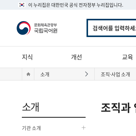
이 누리집은 대한민국 공식 전자정부 누리집입니다.
통
합
검
색
주
지식
개선
교육
메
뉴
현
Home
소개
조직·사업 소개
바로가기
재
위
치:
소개
조직과 
기관 소개