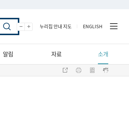
누리집 안내 지도
ENGLISH
전체 
축소
확대
알림
자료
소개
주소 복사
프린트
점자파일 내려받기
점자뷰어 보