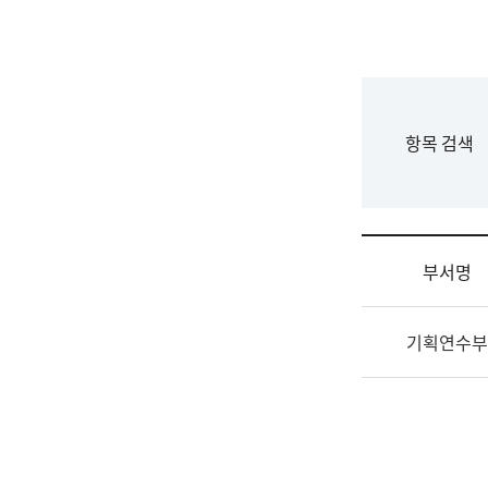
국
립
국
어
원
F
항목 검색
조
o
직
r
도
m
국
어
부서명
원
원
조
장
기획연수부
직
기
및
획
업
연
무
수
소
부
개
기