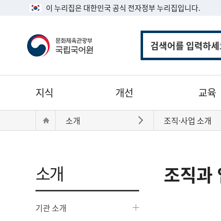
이 누리집은 대한민국 공식 전자정부 누리집입니다.
통
합
검
색
주
지식
개선
교육
메
뉴
현
Home
소개
조직·사업 소개
바로가기
재
위
치:
소개
조직과 
기관 소개