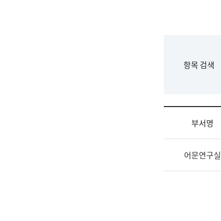
국
립
국
어
원
F
항목 검색
조
o
직
r
도
m
국
어
부서명
원
원
조
장
어문연구실
직
기
및
획
업
연
무
수
소
부
개
기