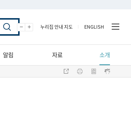
누리집 안내 지도
ENGLISH
전체 
축소
확대
알림
자료
소개
주소 복사
프린트
점자파일 내려받기
점자뷰어 보