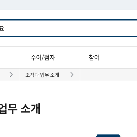
수어/점자
참여
조직과 업무 소개
바로가기
바로가기
업무 소개