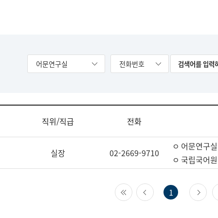
어문연구실
전화번호
직위/직급
전화
ㅇ 어문연구실
실장
02-2669-9710
ㅇ 국립국어원
첫 페이지
이전 페이지
다
1