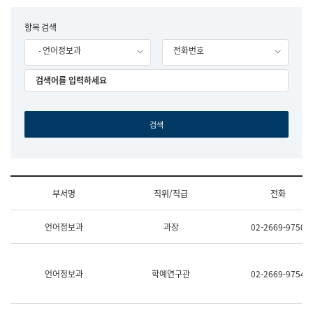
립
국
F
항목 검색
어
o
원
- 언어정보과
전화번호
r
조
m
직
도
국
어
원
원
장
기
획
연
수
부서명
직위/직급
전화
부
기
조
획
언어정보과
과장
02-2669-9750
직
운
및
영
업
과
무
공
언어정보과
학예연구관
02-2669-9754
소
공
개
언
(부
어
서
과