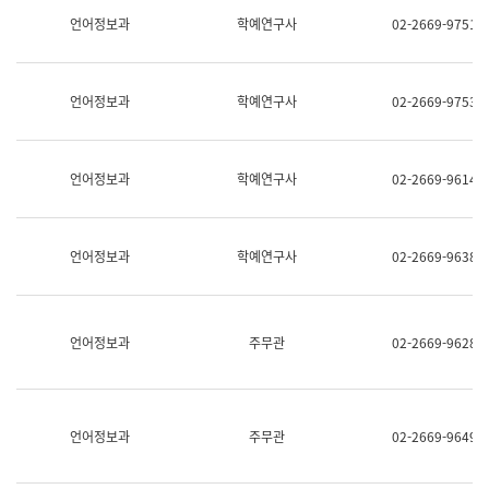
명,
교
언어정보과
학예연구사
02-2669-9751
직
육
위/
연
직
수
급,
과
언어정보과
학예연구사
02-2669-9753
전
어
화,
문
담
연
당
구
언어정보과
학예연구사
02-2669-9614
업
실
무)
어
문
연
언어정보과
학예연구사
02-2669-9638
구
과
어
문
연
언어정보과
주무관
02-2669-9628
구
과
(사
전
팀)
언어정보과
주무관
02-2669-9649
언
어
정