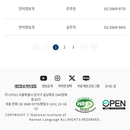
보
과
언어정보과
주무관
02-2669-9759
한
국
어
언어정보과
공무직
02-2669-9650
진
흥
과
수
첫 페이지
이전 페이지
다음 페이지
마지막 페이지
1
2
3
어
점
자
진
흥
과
Youtube
Instagram
Twitter
blog
개인정보 처리 방침
정보공개
저작권 정책
무료 배포 프로그램
오시는 길
바로 가기
문체부와 소속기관
우) 07511 서울특별시 강서구 금낭화로 154(방화
동 827)
대표 전화: 02-2669-9775(평일 9~12시, 13~18
시)
COPYRIGHT ⓒ National Institute of
Korean Language ALL RIGHTS RESERVED.