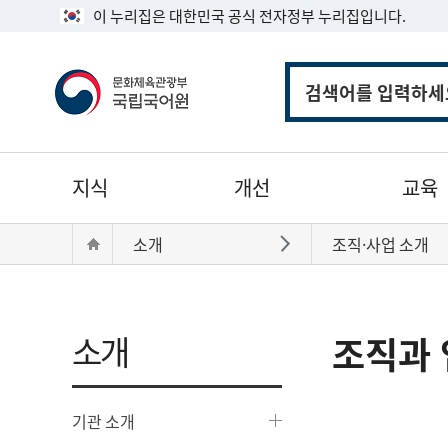
이 누리집은 대한민국 공식 전자정부 누리집입니다.
통
합
검
색
주
지식
개선
교육
메
뉴
현
Home
소개
조직·사업 소개
바로가기
재
위
치:
소개
조직과 
기관 소개