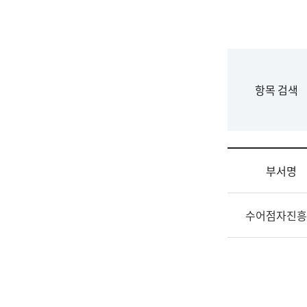
국
립
국
어
원
F
항목 검색
조
o
직
r
도
m
국
어
부서명
원
원
조
장
수어점자진흥
직
기
및
획
업
연
무
수
소
부
개
기