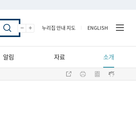
누리집 안내 지도
ENGLISH
전체 
축소
확대
알림
자료
소개
주소 복사
프린트
점자파일 내려받기
점자뷰어 보