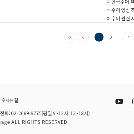
ㅇ 한국수어 활
ㅇ 수어 영상 
ㅇ 수어 관련 
첫 페이지
이전 페이지
1
2
Yout
오시는 길
전화: 02-2669-9775(평일 9~12시, 13~18시)
guage ALL RIGHTS RESERVED.