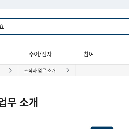
수어/점자
참여
조직과 업무 소개
바로가기
바로가기
업무 소개