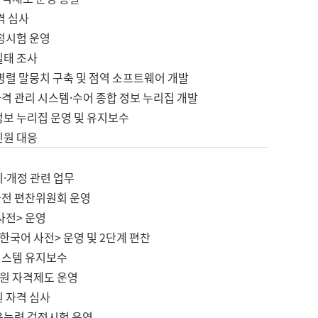
격 심사
검정시험 운영
실태 조사
병렬 말뭉치 구축 및 점역 소프트웨어 개발
격 관리 시스템·수어 종합 정보 누리집 개발
정보 누리집 운영 및 유지보수
민원 대응
제·개정 관련 업무
사전 편찬위원회 운영
사전> 운영
한국어 사전> 운영 및 2단계 편찬
시스템 유지보수
원 자격제도 운영
원 자격 심사
육능력 검정시험 운영