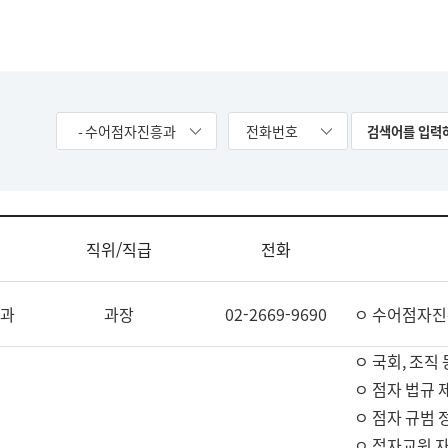
- 수어점자진흥과
전화번호
직위/직급
전화
과
과장
02-2669-9690
ㅇ 수어점자진
ㅇ 국회, 조직 
ㅇ 점자 법규 
ㅇ 점자 규범 
ㅇ 점자교원 