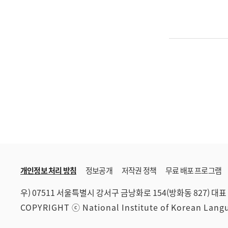
개인정보 처리 방침
정보공개
저작권 정책
무료 배포 프로그램
우) 07511 서울특별시 강서구 금낭화로 154(방화동 827)
대표 
COPYRIGHT ⓒ National Institute of Korean Lan