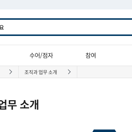
수어/점자
참여
조직과 업무 소개
바로가기
바로가기
업무 소개