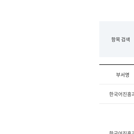
국
립
국
어
원
F
항목 검색
조
o
직
r
도
m
국
어
부서명
원
원
조
장
한국어진흥
직
기
및
획
업
연
무
수
소
부
개
기
한국어진흥