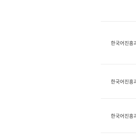
실
어
문
연
구
과
한국어진흥
어
문
연
구
과
한국어진흥
(사
전
팀)
언
어
한국어진흥
정
보
과