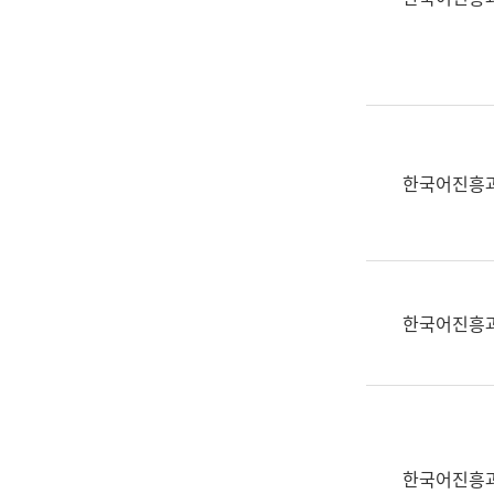
(부
획
서
운
명,
영
직
과
위/
공
직
공
급,
언
한국어진흥
전
어
화,
과
담
교
당
육
업
연
한국어진흥
무)
수
과
어
문
연
구
한국어진흥