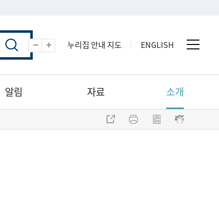
누리집 안내 지도
ENGLISH
전체 
축소
확대
알림
자료
소개
주소 복사
프린트
점자파일 내려받기
점자뷰어 보