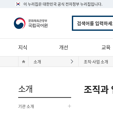
이 누리집은 대한민국 공식 전자정부 누리집입니다.
통
합
검
색
주
지식
개선
교육
메
뉴
현
Home
소개
조직·사업 소개
바로가기
재
위
치:
소개
조직과 
기관 소개