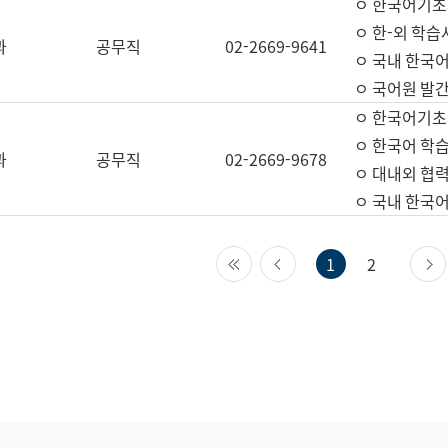
ㅇ 한국어기초
ㅇ 한-외 학습
과
공무직
02-2669-9641
ㅇ 국내 한국
ㅇ 국어원 발간
ㅇ 한국어기초
ㅇ 한국어 학
과
공무직
02-2669-9678
ㅇ 대내외 협력
ㅇ 국내 한국
첫 페이지
이전 페이지
1
2