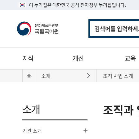
이 누리집은 대한민국 공식 전자정부 누리집입니다.
통
합
검
색
주
지식
개선
교육
메
뉴
현
Home
소개
조직·사업 소개
바로가기
재
위
치:
소개
조직과 
기관 소개