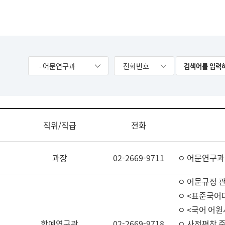
- 어문연구과
전화번호
직위/직급
전화
과장
02-2669-9711
ㅇ 어문연구과
ㅇ 어문규정 
ㅇ <표준국어
ㅇ <국어 어원
학예연구관
02-2669-9718
ㅇ 사전편찬 