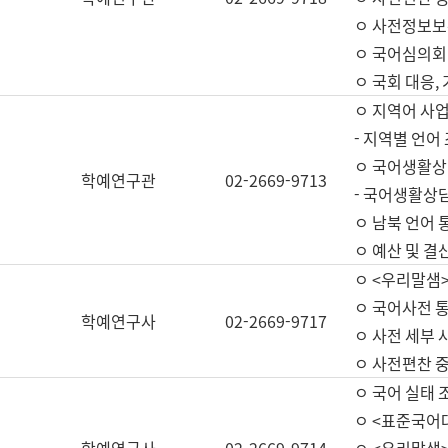
ㅇ 사전정보보
ㅇ 국어심의회
ㅇ 국회 대응,
ㅇ 지역어 사
- 지역별 언어
ㅇ 국어생활상
학예연구관
02-2669-9713
- 국어생활상담
ㅇ 남북 언어 
ㅇ 예산 및 결산(
ㅇ <우리말샘>
ㅇ 국어사전 통
학예연구사
02-2669-9717
ㅇ 사전 세부 사
ㅇ 사전편찬 
ㅇ 국어 실태 
ㅇ <표준국어