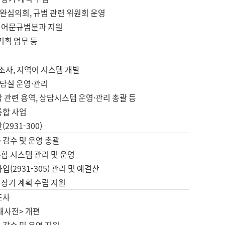
완심의회, 규범 관련 위원회 운영
 어문규범분과 지원
 기획 업무 등
업
 조사, 지역어 시스템 개발
담실 운영·관리
 관련 용역, 상담시스템 운영·관리 총괄 등
통합 사업
2931-300)
 감수 및 운영 총괄
합 시스템 관리 및 운영
업(2931-305) 관리 및 예결산
중장기 계획 수립 지원
조사
대사전> 개편