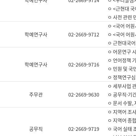
학예연구사
02-2669-9714
ㅇ <우리말샘>
ㅇ <근현대 
ㅇ 사전 관련 
ㅇ <국어 어원
학예연구사
02-2669-9712
ㅇ <국어 어원
ㅇ 근현대국어
ㅇ 어문연구 시
ㅇ 언어정책 기
학예연구사
02-2669-9716
ㅇ 민원 및 국
ㅇ 정책연구심
ㅇ 세부사업 관리
주무관
02-2669-9630
ㅇ 공무직·기간
ㅇ 문서 수발,
ㅇ 지역어 조사
ㅇ 지역어 종합
공무직
02-2669-9719
ㅇ 국어 실태 