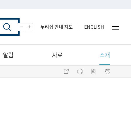
누리집 안내 지도
ENGLISH
전체 
축소
확대
알림
자료
소개
주소 복사
프린트
점자파일 내려받기
점자뷰어 보