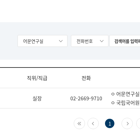
어문연구실
전화번호
직위/직급
전화
ㅇ 어문연구실
실장
02-2669-9710
ㅇ 국립국어원
첫 페이지
이전 페이지
다
1