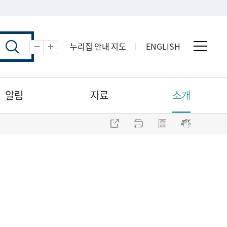
누리집 안내 지도
ENGLISH
전체 
축소
확대
알림
자료
소개
주소 복사
프린트
점자파일 내려받기
점자뷰어 보