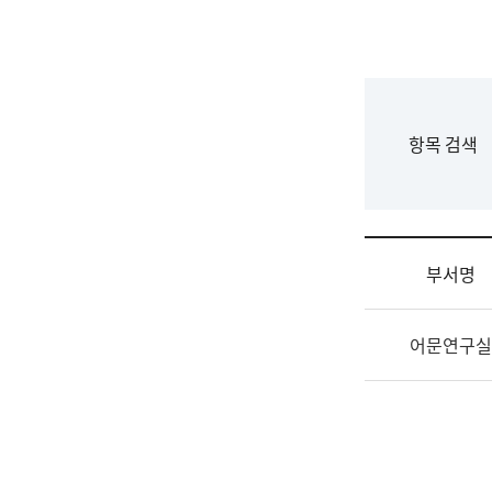
국
립
국
어
원
F
항목 검색
조
o
직
r
도
m
국
어
부서명
원
원
조
장
어문연구실
직
기
및
획
업
연
무
수
소
부
개
기