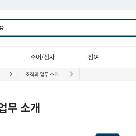
수어/점자
참여
조직과 업무 소개
바로가기
바로가기
업무 소개