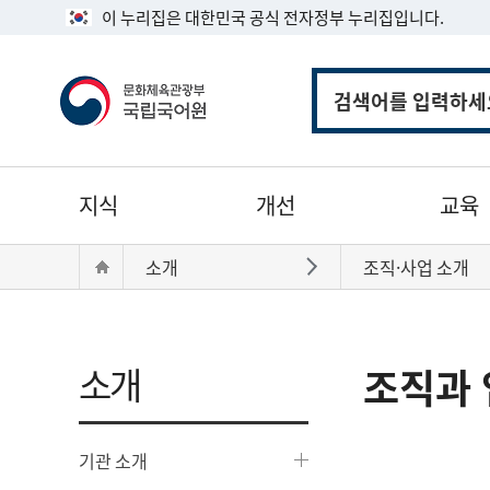
이 누리집은 대한민국 공식 전자정부 누리집입니다.
통
합
검
색
주
지식
개선
교육
메
뉴
현
Home
소개
조직·사업 소개
바로가기
재
위
치:
소개
조직과 
기관 소개