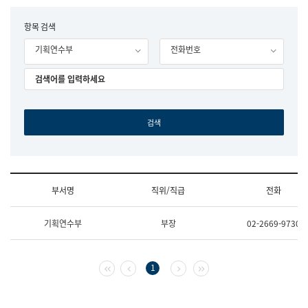
립
국
F
항목 검색
어
o
원
기획연수부
전화번호
r
조
m
직
도
국
어
원
원
장
기
획
연
수
부서명
직위/직급
전화
부
기
조
획
기획연수부
부장
02-2669-9730
직
운
및
영
업
과
무
공
첫 페이지
이전 페이지
다음 페이지
마지막 페이지
1
소
공
개
언
(부
어
서
과