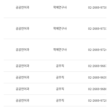
명,
교
공공언어과
학예연구사
02-2669-9738
직
육
위/
연
직
수
급,
과
전
어
공공언어과
학예연구사
02-2669-9733
화,
문
담
연
당
구
업
실
무)
어
공공언어과
학예연구사
02-2669-9724
문
연
구
과
공공언어과
공무직
02-2669-9667
어
문
연
공공언어과
공무직
02-2669-9639
구
과
(사
공공언어과
공무직
02-2669-9680
전
팀)
언
공공언어과
공무직
02-2669-9728
어
정