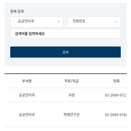
립
국
F
항목 검색
어
o
원
- 공공언어과
전화번호
r
조
m
직
도
국
어
원
원
장
기
획
연
수
부서명
직위/직급
전화
부
기
조
획
공공언어과
과장
02-2669-9721
직
운
및
영
업
과
무
공
공공언어과
학예연구관
02-2669-9766
소
공
개
언
(부
어
서
과