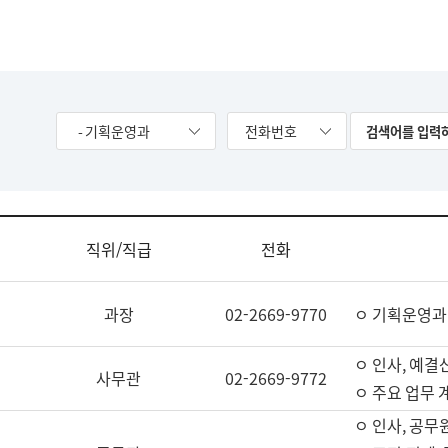
- 기획운영과
전화번호
직위/직급
전화
과장
02-2669-9770
ㅇ 기획운영과
ㅇ 인사, 예결산
사무관
02-2669-9772
ㅇ 주요 업무 
ㅇ 인사, 공무