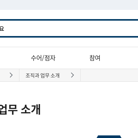
수어/점자
참여
조직과 업무 소개
바로가기
바로가기
업무 소개