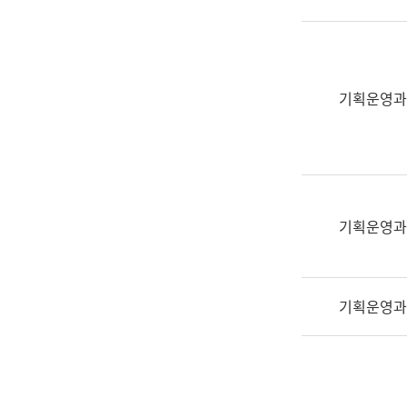
실
어
문
연
구
기획운영과
과
어
문
연
구
과
기획운영과
(사
전
팀)
기획운영과
언
어
정
보
과