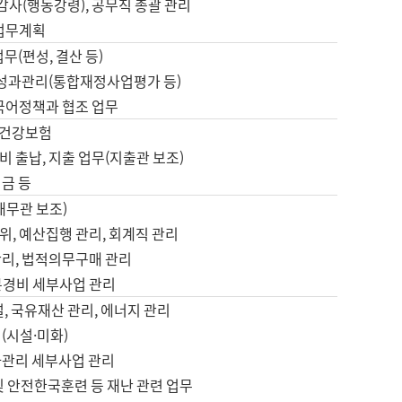
 감사(행동강령), 공무직 총괄 관리
 업무계획
업무(편성, 결산 등)
, 성과관리(통합재정사업평가 등)
 국어정책과 협조 업무
, 건강보험
 출납, 지출 업무(지출관 보조)
금 등
재무관 보조)
, 예산집행 관리, 회계직 관리
관리, 법적의무구매 관리
본경비 세부사업 관리
설, 국유재산 관리, 에너지 관리
(시설·미화)
사관리 세부사업 관리
및 안전한국훈련 등 재난 관련 업무