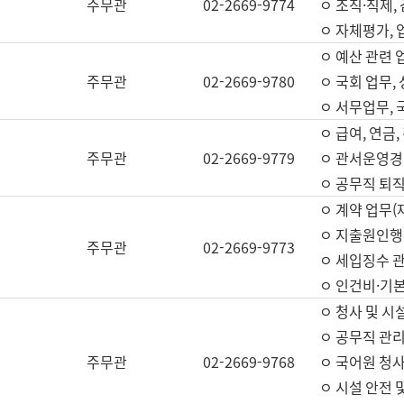
주무관
02-2669-9774
ㅇ 조직·직제,
ㅇ 자체평가,
ㅇ 예산 관련 
주무관
02-2669-9780
ㅇ 국회 업무
ㅇ 서무업무,
ㅇ 급여, 연금
주무관
02-2669-9779
ㅇ 관서운영경비
ㅇ 공무직 퇴직
ㅇ 계약 업무(
ㅇ 지출원인행위
주무관
02-2669-9773
ㅇ 세입징수 
ㅇ 인건비·기
ㅇ 청사 및 시
ㅇ 공무직 관리
주무관
02-2669-9768
ㅇ 국어원 청
ㅇ 시설 안전 