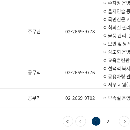
ㅇ 주차장 운
ㅇ 을지연습 
ㅇ 국민신문고,
ㅇ 회의실 관리
주무관
02-2669-9778
ㅇ 물품 관리,
ㅇ 보안 및 당
ㅇ 상조회 운
ㅇ 교육훈련관
ㅇ 선택적 복지
공무직
02-2669-9776
ㅇ 공용차량 관
ㅇ 서무 지원(
공무직
02-2669-9702
ㅇ 부속실 운
첫 페이지
이전 페이지
1
2