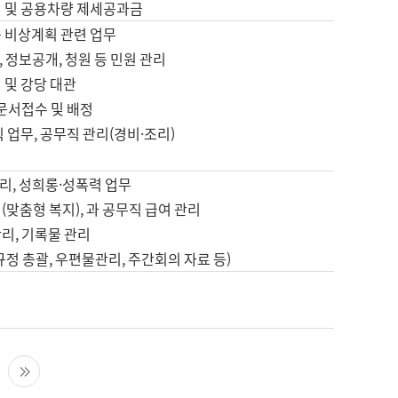
영 및 공용차량 제세공과금
등 비상계획 관련 업무
 정보공개, 청원 등 민원 관리
 및 강당 대관
 문서접수 및 배정
직 업무, 공무직 관리(경비·조리)
영
리, 성희롱·성폭력 업무
(맞춤형 복지), 과 공무직 급여 관리
리, 기록물 관리
규정 총괄, 우편물관리, 주간회의 자료 등)
영
다음 페이지
마지막 페이지