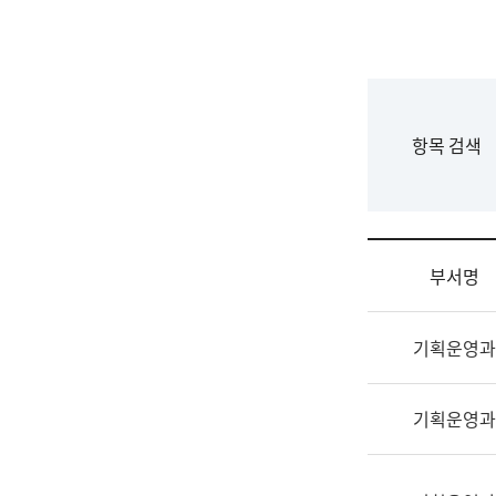
국
립
국
어
원
F
항목 검색
조
o
직
r
도
m
국
어
부서명
원
원
조
장
기획운영과
직
기
및
획
업
연
기획운영과
무
수
소
부
개
기