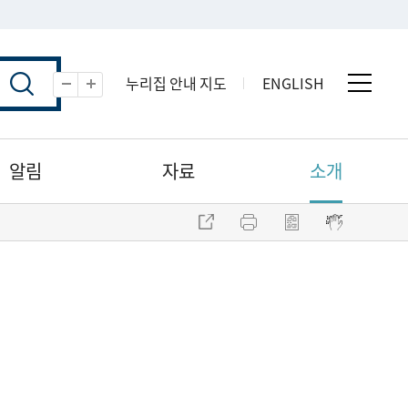
누리집 안내 지도
ENGLISH
전체 
축소
확대
알림
자료
소개
주소 복사
프린트
점자파일 내려받기
점자뷰어 보