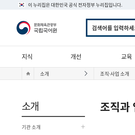
이 누리집은 대한민국 공식 전자정부 누리집입니다.
통
합
검
색
주
지식
개선
교육
메
뉴
현
Home
소개
조직·사업 소개
바로가기
재
위
치:
소개
조직과 
기관 소개