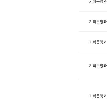
기획운영과
(부
획
서
운
명,
영
직
기획운영과
과
위/
공
직
공
급,
언
기획운영과
전
어
화,
과
담
교
당
육
기획운영과
업
연
무)
수
과
어
문
기획운영과
연
구