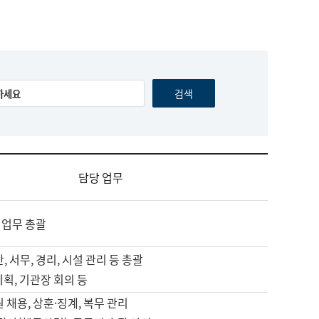
담당 업무
 업무 총괄
, 서무, 경리, 시설 관리 등 총괄
계획, 기관장 회의 등
원 채용, 상훈·징계, 복무 관리