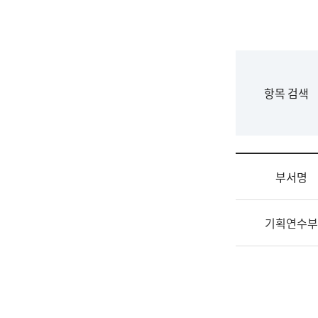
국
립
국
어
원
F
항목 검색
조
o
직
r
도
m
국
어
부서명
원
원
조
장
기획연수부
직
기
및
획
업
연
무
수
소
부
개
기