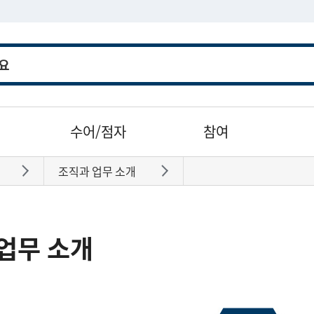
수어/점자
참여
조직과 업무 소개
바로가기
바로가기
업무 소개