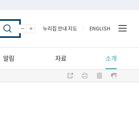
누리집 안내 지도
ENGLISH
전체 
축소
확대
알림
자료
소개
주소 복사
프린트
점자파일 내려받기
점자뷰어 보