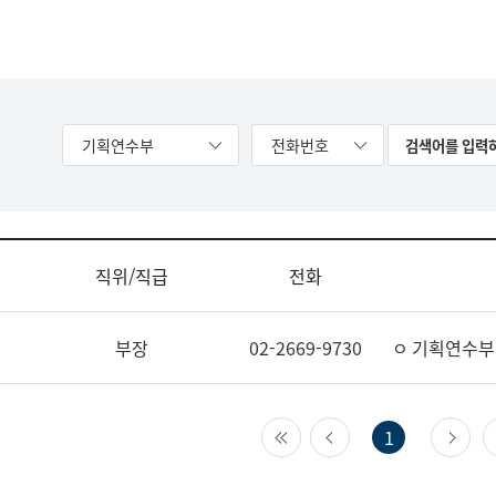
기획연수부
전화번호
직위/직급
전화
부장
02-2669-9730
ㅇ 기획연수부
첫 페이지
이전 페이지
다
1