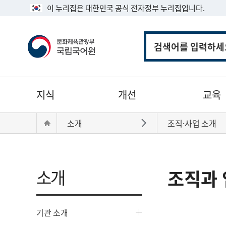
이 누리집은 대한민국 공식 전자정부 누리집입니다.
통
합
검
색
주
지식
개선
교육
메
뉴
현
Home
소개
조직·사업 소개
바로가기
재
위
치:
소개
조직과 
기관 소개