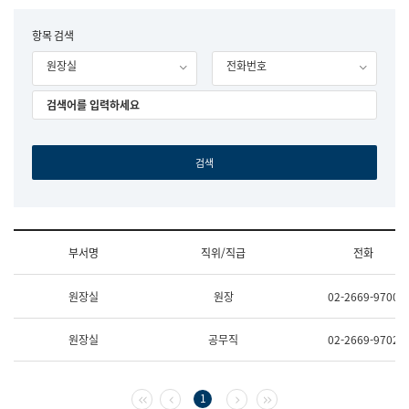
립
국
F
항목 검색
어
o
원
원장실
전화번호
r
조
m
직
도
국
어
원
원
장
기
획
연
수
부서명
직위/직급
전화
부
기
조
획
원장실
원장
02-2669-9700
직
운
및
영
업
과
원장실
공무직
02-2669-9702
무
공
소
공
개
언
(부
어
첫 페이지
이전 페이지
다음 페이지
마지막 페이지
1
서
과