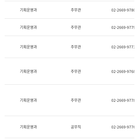
명,
교
직
기획운영과
주무관
02-2669-9780
육
위/
연
직
수
급,
과
기획운영과
주무관
02-2669-9779
전
어
화,
문
담
연
당
기획운영과
주무관
02-2669-9773
구
업
실
무)
어
문
연
기획운영과
주무관
02-2669-9768
구
과
어
문
연
구
기획운영과
주무관
02-2669-9778
과
(사
전
팀)
언
기획운영과
공무직
02-2669-9776
어
정