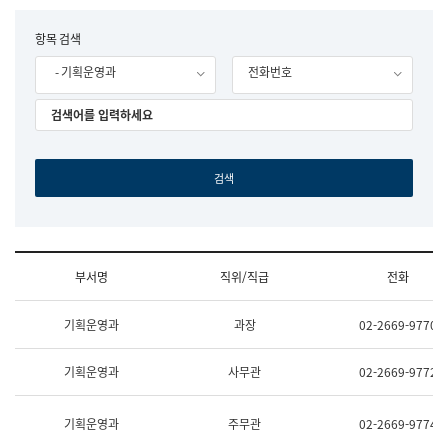
립
국
F
항목 검색
어
o
원
- 기획운영과
전화번호
r
조
m
직
도
국
어
원
원
장
기
획
연
수
부서명
직위/직급
전화
부
기
조
획
기획운영과
과장
02-2669-9770
직
운
및
영
업
과
기획운영과
사무관
02-2669-9772
무
공
소
공
개
언
기획운영과
주무관
02-2669-9774
(부
어
서
과