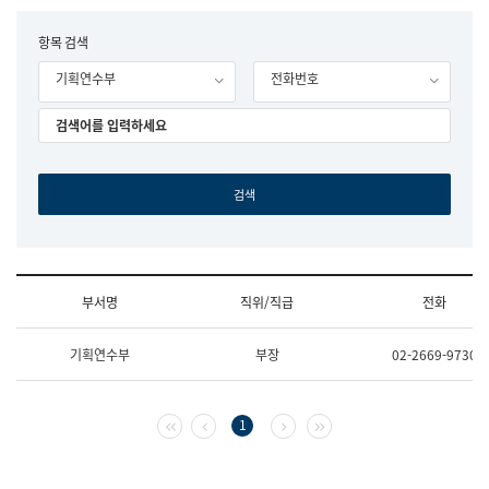
립
국
F
항목 검색
어
o
원
기획연수부
전화번호
r
조
m
직
도
국
어
원
원
장
기
획
연
수
부서명
직위/직급
전화
부
기
조
획
기획연수부
부장
02-2669-9730
직
운
및
영
업
과
무
공
첫 페이지
이전 페이지
다음 페이지
마지막 페이지
1
소
공
개
언
(부
어
서
과