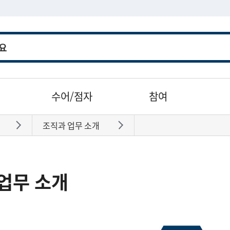
수어/점자
참여
조직과 업무 소개
바로가기
바로가기
업무 소개