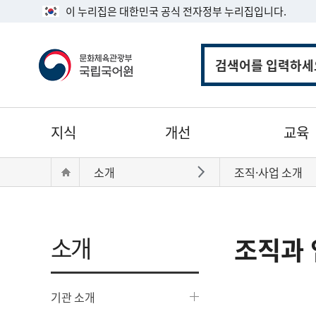
이 누리집은 대한민국 공식 전자정부 누리집입니다.
통
합
검
색
주
지식
개선
교육
메
뉴
현
Home
소개
조직·사업 소개
바로가기
재
위
치:
소개
조직과 
기관 소개