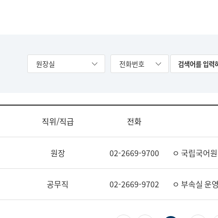
원장실
전화번호
직위/직급
전화
원장
02-2669-9700
ㅇ 국립국어원
공무직
02-2669-9702
ㅇ 부속실 운