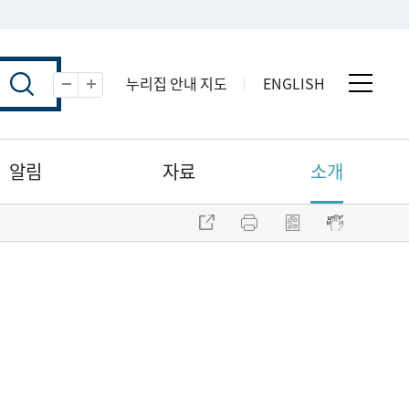
누리집 안내 지도
ENGLISH
전체 
축소
확대
알림
자료
소개
주소 복사
프린트
점자파일 내려받기
점자뷰어 보