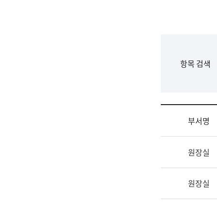
국
립
국
어
원
F
항목 검색
조
o
직
r
도
m
국
어
부서명
원
원
조
장
원장실
직
기
및
획
업
연
원장실
무
수
소
부
개
기