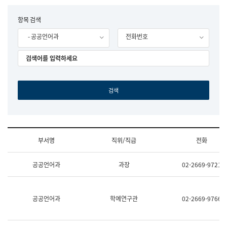
립
국
F
항목 검색
어
o
원
- 공공언어과
전화번호
r
조
m
직
도
국
어
원
원
장
기
획
연
수
부서명
직위/직급
전화
부
기
조
획
공공언어과
과장
02-2669-9721
직
운
및
영
업
과
무
공
공공언어과
학예연구관
02-2669-9766
소
공
개
언
(부
어
서
과