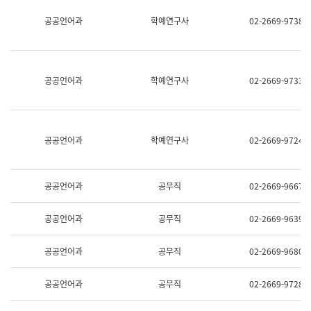
명,
교
공공언어과
학예연구사
02-2669-9738
직
육
위/
연
직
수
급,
과
전
어
공공언어과
학예연구사
02-2669-9733
화,
문
담
연
당
구
업
실
무)
어
공공언어과
학예연구사
02-2669-9724
문
연
구
과
공공언어과
공무직
02-2669-9667
어
문
연
공공언어과
공무직
02-2669-9639
구
과
(사
공공언어과
공무직
02-2669-9680
전
팀)
언
공공언어과
공무직
02-2669-9728
어
정