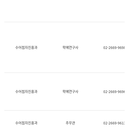
명,
교
직
육
위/
연
직
수
급,
과
전
어
화,
문
담
연
당
구
수어점자진흥과
학예연구사
02-2669-9698
업
실
무)
어
문
연
구
과
어
문
연
수어점자진흥과
학예연구사
02-2669-9696
구
과
(사
전
팀)
언
어
수어점자진흥과
주무관
02-2669-9613
정