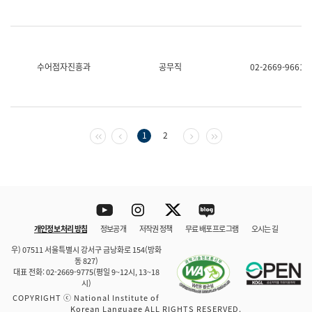
수어점자진흥과
공무직
02-2669-9661
첫 페이지
이전 페이지
다음 페이지
마지막 페이지
1
2
Youtube
Instagram
Twitter
blog
개인정보 처리 방침
정보공개
저작권 정책
무료 배포 프로그램
오시는 길
바로 가기
문체부와 소속기관
우) 07511 서울특별시 강서구 금낭화로 154(방화
동 827)
대표 전화: 02-2669-9775(평일 9~12시, 13~18
시)
COPYRIGHT ⓒ National Institute of
Korean Language ALL RIGHTS RESERVED.