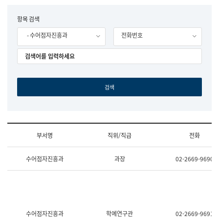
립
국
F
항목 검색
어
o
원
- 수어점자진흥과
전화번호
r
조
m
직
도
국
어
원
원
장
기
획
연
수
부서명
직위/직급
전화
부
기
조
획
수어점자진흥과
과장
02-2669-9690
직
운
및
영
업
과
무
공
소
공
개
언
(부
어
수어점자진흥과
학예연구관
02-2669-9691
서
과