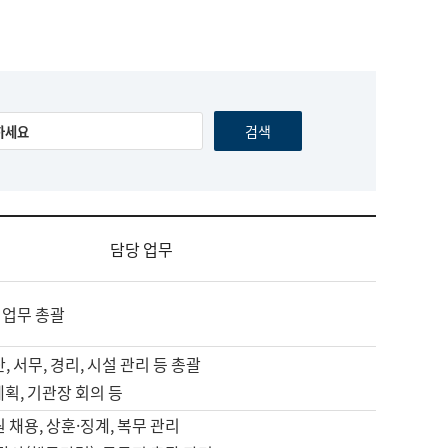
담당 업무
 업무 총괄
, 서무, 경리, 시설 관리 등 총괄
계획, 기관장 회의 등
원 채용, 상훈·징계, 복무 관리