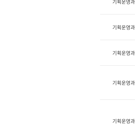
기획운영과
(부
획
서
운
명,
영
직
기획운영과
과
위/
공
직
공
급,
언
기획운영과
전
어
화,
과
담
교
당
육
기획운영과
업
연
무)
수
과
어
문
기획운영과
연
구