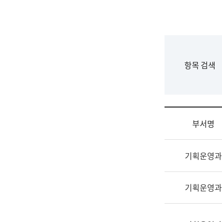
국
립
국
어
원
F
항목 검색
조
o
직
r
도
m
국
어
부서명
원
원
조
장
기획운영과
직
기
및
획
업
연
기획운영과
무
수
소
부
개
기