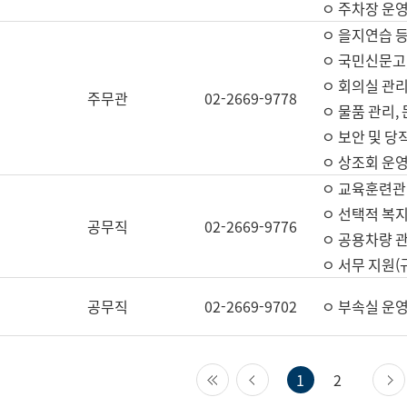
ㅇ 주차장 운
ㅇ 을지연습 
ㅇ 국민신문고,
ㅇ 회의실 관리
주무관
02-2669-9778
ㅇ 물품 관리,
ㅇ 보안 및 당
ㅇ 상조회 운
ㅇ 교육훈련관
ㅇ 선택적 복지
공무직
02-2669-9776
ㅇ 공용차량 관
ㅇ 서무 지원(
공무직
02-2669-9702
ㅇ 부속실 운
첫 페이지
이전 페이지
1
2