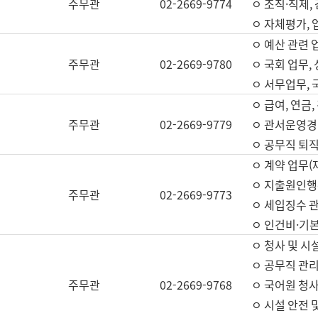
주무관
02-2669-9774
ㅇ 조직·직제,
ㅇ 자체평가,
ㅇ 예산 관련 
주무관
02-2669-9780
ㅇ 국회 업무
ㅇ 서무업무,
ㅇ 급여, 연금
주무관
02-2669-9779
ㅇ 관서운영경비
ㅇ 공무직 퇴직
ㅇ 계약 업무(
ㅇ 지출원인행위
주무관
02-2669-9773
ㅇ 세입징수 
ㅇ 인건비·기
ㅇ 청사 및 시
ㅇ 공무직 관리
주무관
02-2669-9768
ㅇ 국어원 청
ㅇ 시설 안전 