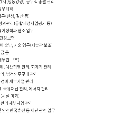
 감사(행동강령), 공무직 총괄 관리
 업무계획
업무(편성, 결산 등)
, 성과관리(통합재정사업평가 등)
 국어정책과 협조 업무
, 건강보험
 출납, 지출 업무(지출관 보조)
금 등
재무관 보조)
, 예산집행 관리, 회계직 관리
관리, 법적의무구매 관리
본경비 세부사업 관리
설, 국유재산 관리, 에너지 관리
(시설·미화)
사관리 세부사업 관리
및 안전한국훈련 등 재난 관련 업무