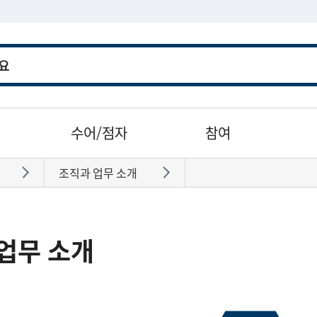
수어/점자
참여
조직과 업무 소개
바로가기
바로가기
업무 소개