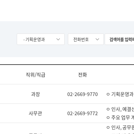
- 기획운영과
전화번호
직위/직급
전화
과장
02-2669-9770
ㅇ 기획운영과
ㅇ 인사, 예결산
사무관
02-2669-9772
ㅇ 주요 업무 
ㅇ 인사, 공무