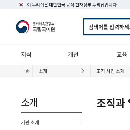
이 누리집은 대한민국 공식 전자정부 누리집입니다.
통
합
검
색
주
지식
개선
교육
메
뉴
현
Home
소개
조직·사업 소개
바로가기
재
위
치:
소개
조직과 
기관 소개