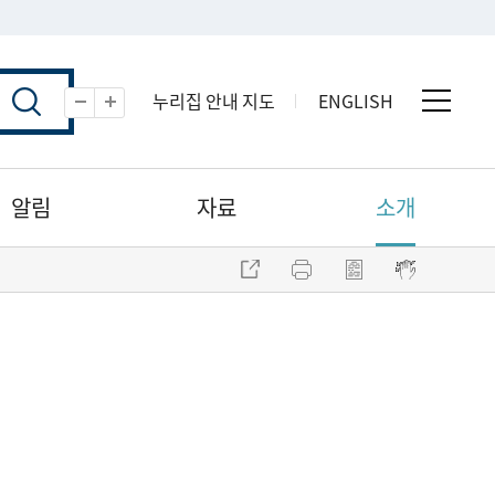
누리집 안내 지도
ENGLISH
전체 
축소
확대
알림
자료
소개
주소 복사
프린트
점자파일 내려받기
점자뷰어 보