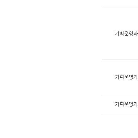
실
어
문
연
구
기획운영과
과
어
문
연
구
과
기획운영과
(사
전
팀)
기획운영과
언
어
정
보
과