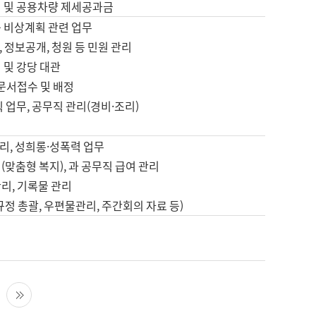
영 및 공용차량 제세공과금
등 비상계획 관련 업무
 정보공개, 청원 등 민원 관리
 및 강당 대관
 문서접수 및 배정
직 업무, 공무직 관리(경비·조리)
영
리, 성희롱·성폭력 업무
(맞춤형 복지), 과 공무직 급여 관리
리, 기록물 관리
규정 총괄, 우편물관리, 주간회의 자료 등)
영
다음 페이지
마지막 페이지