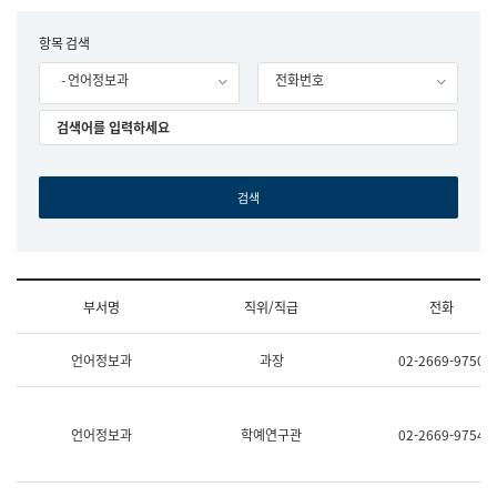
립
국
F
항목 검색
어
o
원
- 언어정보과
전화번호
r
조
m
직
도
국
어
원
원
장
기
획
연
수
부서명
직위/직급
전화
부
기
조
획
언어정보과
과장
02-2669-9750
직
운
및
영
업
과
무
공
언어정보과
학예연구관
02-2669-9754
소
공
개
언
(부
어
서
과