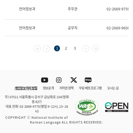
보
과
언어정보과
주무관
02-2669-9759
한
국
어
언어정보과
공무직
02-2669-9650
진
흥
과
수
첫 페이지
이전 페이지
다음 페이지
마지막 페이지
1
2
3
어
점
자
진
흥
과
Youtube
Instagram
Twitter
blog
개인정보 처리 방침
정보공개
저작권 정책
무료 배포 프로그램
오시는 길
바로 가기
문체부와 소속기관
우) 07511 서울특별시 강서구 금낭화로 154(방화
동 827)
대표 전화: 02-2669-9775(평일 9~12시, 13~18
시)
COPYRIGHT ⓒ National Institute of
Korean Language ALL RIGHTS RESERVED.