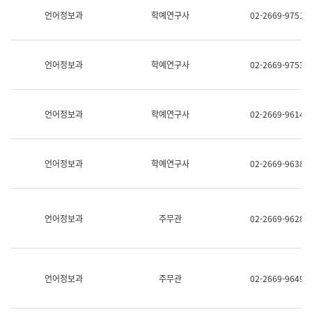
명,
교
언어정보과
학예연구사
02-2669-9751
직
육
위/
연
직
수
급,
과
언어정보과
학예연구사
02-2669-9753
전
어
화,
문
담
연
당
구
언어정보과
학예연구사
02-2669-9614
업
실
무)
어
문
연
언어정보과
학예연구사
02-2669-9638
구
과
어
문
연
언어정보과
주무관
02-2669-9628
구
과
(사
전
팀)
언어정보과
주무관
02-2669-9649
언
어
정