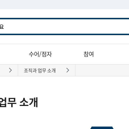
수어/점자
참여
조직과 업무 소개
바로가기
바로가기
업무 소개