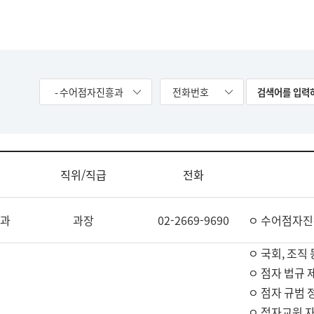
- 수어점자진흥과
전화번호
직위/직급
전화
과
과장
02-2669-9690
ㅇ 수어점자진
ㅇ 국회, 조직 
ㅇ 점자 법규 
ㅇ 점자 규범 
ㅇ 점자교원 