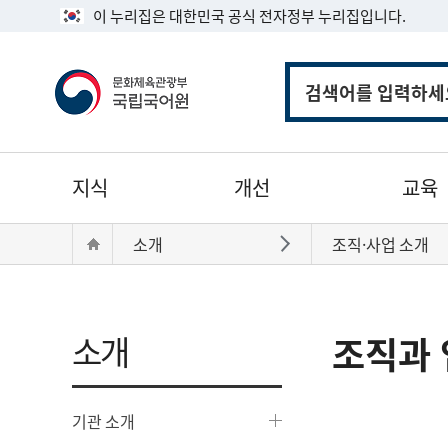
이 누리집은 대한민국 공식 전자정부 누리집입니다.
통
합
검
색
주
지식
개선
교육
메
뉴
현
Home
소개
조직·사업 소개
바로가기
재
위
치:
소개
조직과 
기관 소개