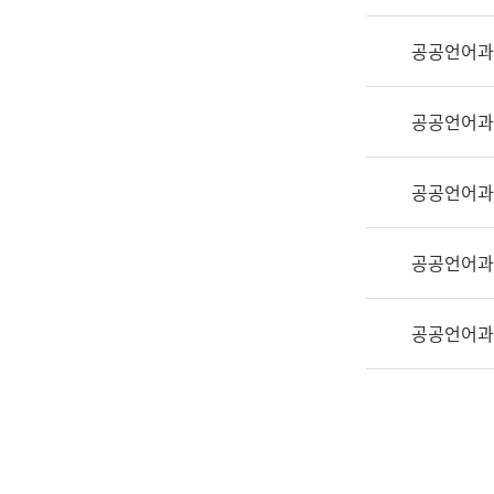
실
어
공공언어과
문
연
구
공공언어과
과
어
문
공공언어과
연
구
공공언어과
과
(사
전
공공언어과
팀)
언
어
정
보
과