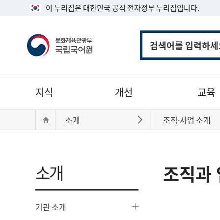
이 누리집은 대한민국 공식 전자정부 누리집입니다.
통
합
검
색
주
지식
개선
교육
메
뉴
현
Home
소개
조직·사업 소개
바로가기
재
위
치:
소개
조직과 
기관 소개