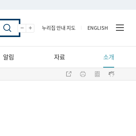
누리집 안내 지도
ENGLISH
전체 
축소
확대
알림
자료
소개
주소 복사
프린트
점자파일 내려받기
점자뷰어 보