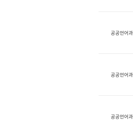
(부
획
서
운
명,
영
직
과
위/
공공언어과
공
직
공
급,
언
전
어
화,
과
담
교
공공언어과
당
육
업
연
무)
수
과
어
문
공공언어과
연
구