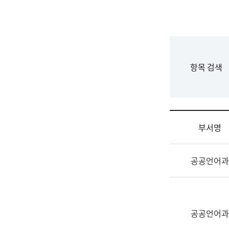
국
립
국
어
원
F
항목 검색
조
o
직
r
도
m
국
어
부서명
원
원
조
장
공공언어과
직
기
및
획
업
연
무
수
소
공공언어과
부
개
기