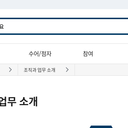
수어/점자
참여
조직과 업무 소개
바로가기
바로가기
업무 소개