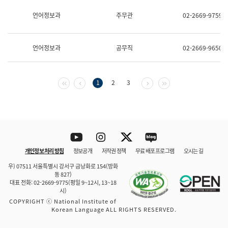
보
과
언어정보과
주무관
02-2669-9759
한
국
어
언어정보과
공무직
02-2669-9650
진
흥
과
수
첫 페이지
이전 페이지
다음 페이지
마지막 페이지
1
2
3
어
점
자
진
흥
과
Youtube
Instagram
Twitter
blog
개인정보 처리 방침
정보공개
저작권 정책
무료 배포 프로그램
오시는 길
바로 가기
문체부와 소속기관
우) 07511 서울특별시 강서구 금낭화로 154(방화
동 827)
대표 전화: 02-2669-9775(평일 9~12시, 13~18
시)
COPYRIGHT ⓒ National Institute of
Korean Language ALL RIGHTS RESERVED.