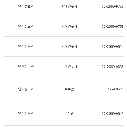
명,
교
언어정보과
학예연구사
02-2669-9751
직
육
위/
연
직
수
급,
과
언어정보과
학예연구사
02-2669-9753
전
어
화,
문
담
연
당
구
언어정보과
학예연구사
02-2669-9614
업
실
무)
어
문
연
언어정보과
학예연구사
02-2669-9638
구
과
어
문
연
언어정보과
주무관
02-2669-9628
구
과
(사
전
팀)
언어정보과
주무관
02-2669-9649
언
어
정