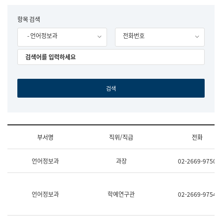
립
국
F
항목 검색
어
o
원
- 언어정보과
전화번호
r
조
m
직
도
국
어
원
원
장
기
획
연
수
부서명
직위/직급
전화
부
기
조
획
언어정보과
과장
02-2669-9750
직
운
및
영
업
과
무
공
언어정보과
학예연구관
02-2669-9754
소
공
개
언
(부
어
서
과