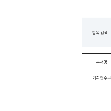
국
립
국
어
원
F
항목 검색
조
o
직
r
도
m
국
어
부서명
원
원
조
장
기획연수부
직
기
및
획
업
연
무
수
소
부
개
기