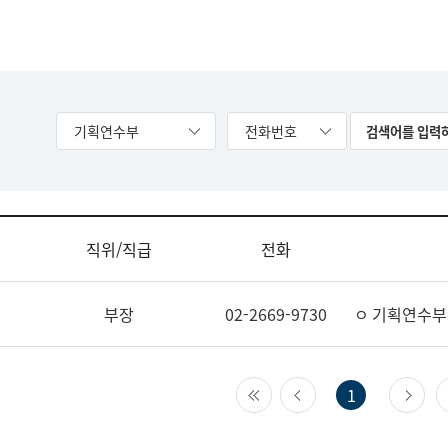
기획연수부
전화번호
직위/직급
전화
부장
02-2669-9730
ㅇ 기획연수부
첫 페이지
이전 페이지
다
1