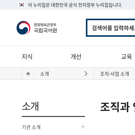
이 누리집은 대한민국 공식 전자정부 누리집입니다.
통
합
검
색
주
지식
개선
교육
메
뉴
현
Home
소개
조직·사업 소개
바로가기
재
위
치:
소개
조직과 
기관 소개