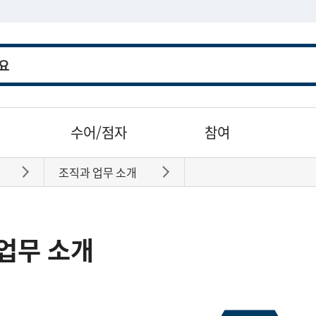
수어/점자
참여
조직과 업무 소개
바로가기
바로가기
업무 소개