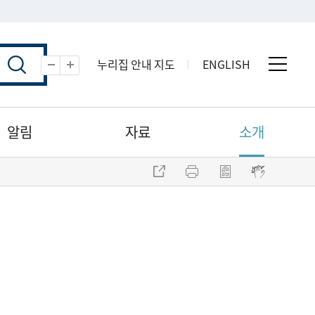
누리집 안내 지도
ENGLISH
전체 
축소
확대
알림
자료
소개
주소 복사
프린트
점자파일 내려받기
점자뷰어 보