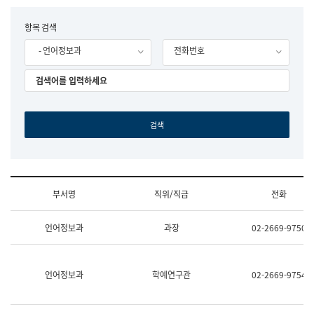
립
국
F
항목 검색
어
o
원
- 언어정보과
전화번호
r
조
m
직
도
국
어
원
원
장
기
획
연
수
부서명
직위/직급
전화
부
기
조
획
언어정보과
과장
02-2669-9750
직
운
및
영
업
과
무
공
언어정보과
학예연구관
02-2669-9754
소
공
개
언
(부
어
서
과