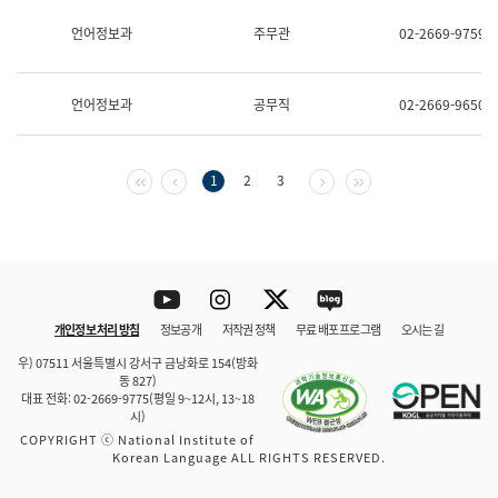
보
과
언어정보과
주무관
02-2669-9759
한
국
어
언어정보과
공무직
02-2669-9650
진
흥
과
수
첫 페이지
이전 페이지
다음 페이지
마지막 페이지
1
2
3
어
점
자
진
흥
과
Youtube
Instagram
Twitter
blog
개인정보 처리 방침
정보공개
저작권 정책
무료 배포 프로그램
오시는 길
바로 가기
문체부와 소속기관
우) 07511 서울특별시 강서구 금낭화로 154(방화
동 827)
대표 전화: 02-2669-9775(평일 9~12시, 13~18
시)
COPYRIGHT ⓒ National Institute of
Korean Language ALL RIGHTS RESERVED.