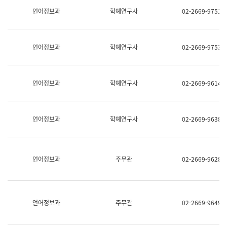
명,
교
언어정보과
학예연구사
02-2669-9751
직
육
위/
연
직
수
급,
과
언어정보과
학예연구사
02-2669-9753
전
어
화,
문
담
연
당
구
언어정보과
학예연구사
02-2669-9614
업
실
무)
어
문
연
언어정보과
학예연구사
02-2669-9638
구
과
어
문
연
언어정보과
주무관
02-2669-9628
구
과
(사
전
팀)
언어정보과
주무관
02-2669-9649
언
어
정