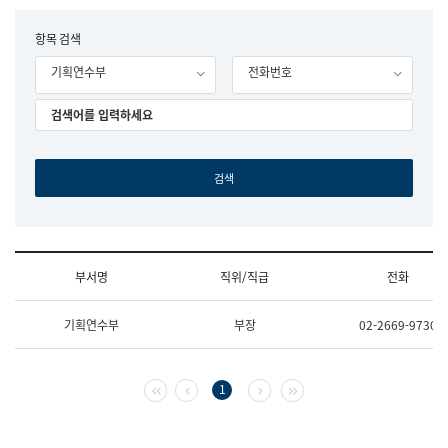
립
국
F
항목 검색
어
o
원
기획연수부
전화번호
r
조
m
직
도
국
어
원
원
장
기
획
연
수
부서명
직위/직급
전화
부
기
조
획
기획연수부
부장
02-2669-9730
직
운
및
영
업
과
무
공
첫 페이지
이전 페이지
다음 페이지
마지막 페이지
1
소
공
개
언
(부
어
서
과