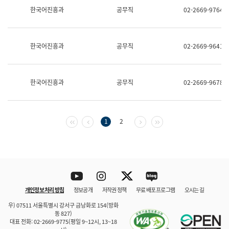
보
한국어진흥과
공무직
02-2669-9764
과
한
국
어
한국어진흥과
공무직
02-2669-9641
진
흥
과
수
한국어진흥과
공무직
02-2669-9678
어
점
자
진
흥
첫 페이지
이전 페이지
다음 페이지
마지막 페이지
1
2
과
Youtube
Instagram
Twitter
blog
개인정보 처리 방침
정보공개
저작권 정책
무료 배포 프로그램
오시는 길
바로 가기
문체부와 소속기관
우) 07511 서울특별시 강서구 금낭화로 154(방화
동 827)
대표 전화: 02-2669-9775(평일 9~12시, 13~18