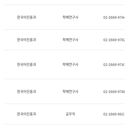
명,
교
직
육
위/
연
한국어진흥과
학예연구사
02-2669-9744
직
수
급,
과
전
어
화,
문
담
연
한국어진흥과
학예연구사
02-2669-9782
당
구
업
실
무)
어
문
연
한국어진흥과
학예연구사
02-2669-9743
구
과
어
문
연
한국어진흥과
학예연구사
02-2669-9786
구
과
(사
전
팀)
한국어진흥과
공무직
02-2669-9631
언
어
정