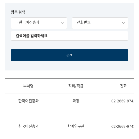
립
국
F
항목 검색
어
o
원
- 한국어진흥과
전화번호
r
조
m
직
도
국
어
원
원
장
기
획
연
수
부서명
직위/직급
전화
부
기
조
획
한국어진흥과
과장
02-2669-9742
직
운
및
영
업
과
무
공
소
공
한국어진흥과
학예연구관
02-2669-9742
개
언
(부
어
서
과