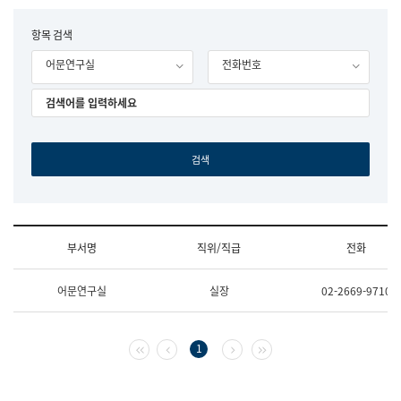
립
국
F
항목 검색
어
o
원
어문연구실
전화번호
r
조
m
직
도
국
어
원
원
장
기
획
연
수
부서명
직위/직급
전화
부
기
조
획
어문연구실
실장
02-2669-9710
직
운
및
영
업
과
무
공
첫 페이지
이전 페이지
다음 페이지
마지막 페이지
1
소
공
개
언
(부
어
서
과