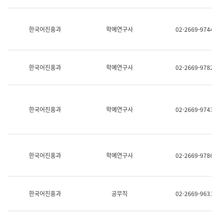
명,
교
직
육
위/
연
한국어진흥과
학예연구사
02-2669-9744
직
수
급,
과
전
어
화,
문
담
연
한국어진흥과
학예연구사
02-2669-9782
당
구
업
실
무)
어
문
연
한국어진흥과
학예연구사
02-2669-9743
구
과
어
문
연
한국어진흥과
학예연구사
02-2669-9786
구
과
(사
전
팀)
한국어진흥과
공무직
02-2669-9631
언
어
정