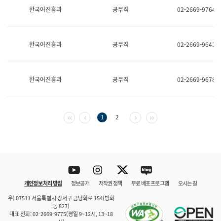
보
한국어진흥과
공무직
02-2669-9764
과
한
국
어
한국어진흥과
공무직
02-2669-9641
진
흥
과
수
한국어진흥과
공무직
02-2669-9678
어
점
자
진
흥
첫 페이지
이전 페이지
다음 페이지
마지막 페이지
1
2
과
Youtube
Instagram
Twitter
blog
개인정보 처리 방침
정보공개
저작권 정책
무료 배포 프로그램
오시는 길
바로 가기
문체부와 소속기관
우) 07511 서울특별시 강서구 금낭화로 154(방화
동 827)
대표 전화: 02-2669-9775(평일 9~12시, 13~18