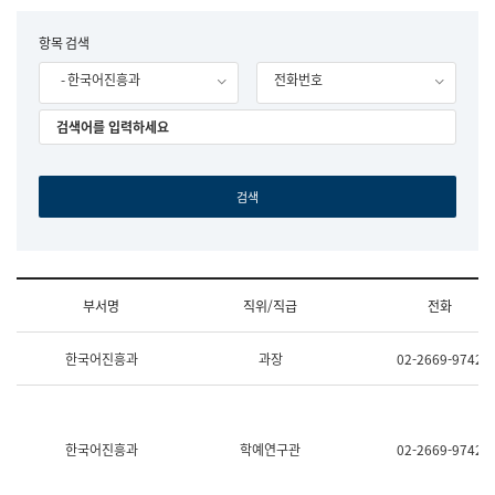
립
국
F
항목 검색
어
o
원
- 한국어진흥과
전화번호
r
조
m
직
도
국
어
원
원
장
기
획
연
수
부서명
직위/직급
전화
부
기
조
획
한국어진흥과
과장
02-2669-9742
직
운
및
영
업
과
무
공
소
공
한국어진흥과
학예연구관
02-2669-9742
개
언
(부
어
서
과