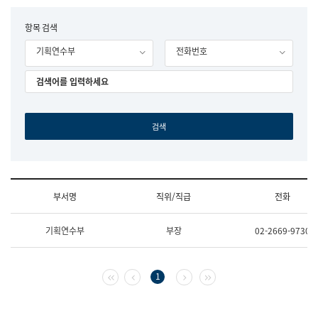
립
국
F
항목 검색
어
o
원
기획연수부
전화번호
r
조
m
직
도
국
어
원
원
장
기
획
연
수
부서명
직위/직급
전화
부
기
조
획
기획연수부
부장
02-2669-9730
직
운
및
영
업
과
무
공
첫 페이지
이전 페이지
다음 페이지
마지막 페이지
1
소
공
개
언
(부
어
서
과