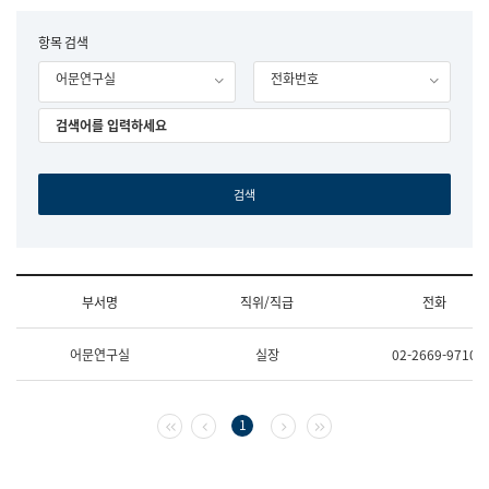
립
국
F
항목 검색
어
o
원
어문연구실
전화번호
r
조
m
직
도
국
어
원
원
장
기
획
연
수
부서명
직위/직급
전화
부
기
조
획
어문연구실
실장
02-2669-9710
직
운
및
영
업
과
무
공
첫 페이지
이전 페이지
다음 페이지
마지막 페이지
1
소
공
개
언
(부
어
서
과