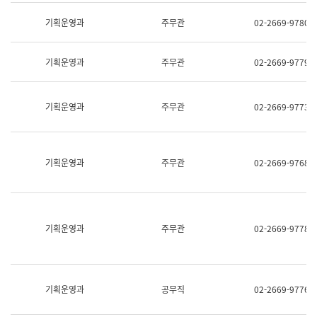
명,
교
직
기획운영과
주무관
02-2669-9780
육
위/
연
직
수
급,
과
기획운영과
주무관
02-2669-9779
전
어
화,
문
담
연
당
기획운영과
주무관
02-2669-9773
구
업
실
무)
어
문
연
기획운영과
주무관
02-2669-9768
구
과
어
문
연
구
기획운영과
주무관
02-2669-9778
과
(사
전
팀)
언
기획운영과
공무직
02-2669-9776
어
정