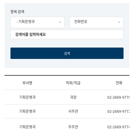
립
국
F
항목 검색
어
o
원
- 기획운영과
전화번호
r
조
m
직
도
국
어
원
원
장
기
획
연
수
부서명
직위/직급
전화
부
기
조
획
기획운영과
과장
02-2669-9770
직
운
및
영
업
과
기획운영과
사무관
02-2669-9772
무
공
소
공
개
언
기획운영과
주무관
02-2669-9774
(부
어
서
과