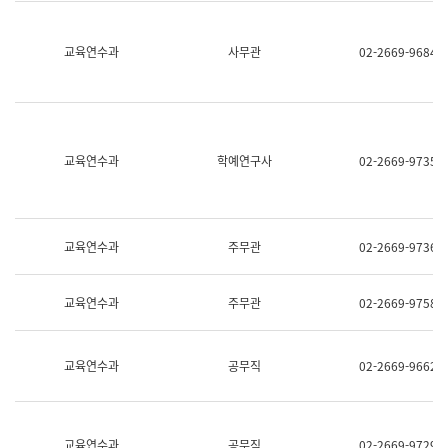
명,
교
직
육
위/
연
교육연수과
사무관
02-2669-9684
직
수
급,
과
전
어
화,
문
담
연
당
구
교육연수과
학예연구사
02-2669-9735
업
실
무)
어
문
연
구
교육연수과
주무관
02-2669-9736
과
어
문
교육연수과
주무관
02-2669-9758
연
구
과
(사
교육연수과
공무직
02-2669-9662
전
팀)
언
어
정
교육연수과
공무직
02-2669-9729