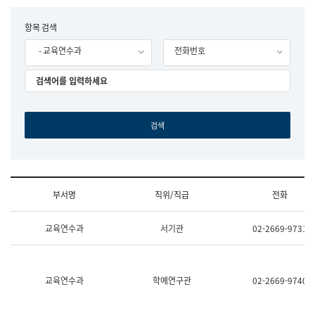
립
국
F
항목 검색
어
o
원
- 교육연수과
전화번호
r
조
m
직
도
국
어
원
원
장
기
획
연
수
부서명
직위/직급
전화
부
기
조
획
교육연수과
서기관
02-2669-9731
직
운
및
영
업
과
무
공
소
공
교육연수과
학예연구관
02-2669-9740
개
언
(부
어
서
과