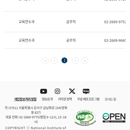
보
과
한
국
교육연수과
공무직
02-2669-9752
어
진
흥
과
교육연수과
공무직
02-2669-9645
수
어
점
자
첫 페이지
이전 페이지
다음 페이지
마지막 페이지
1
진
흥
과
Youtube
Instagram
Twitter
blog
개인정보 처리 방침
정보공개
저작권 정책
무료 배포 프로그램
오시는 길
바로 가기
문체부와 소속기관
우) 07511 서울특별시 강서구 금낭화로 154(방화
동 827)
대표 전화: 02-2669-9775(평일 9~12시, 13~18
시)
COPYRIGHT ⓒ National Institute of