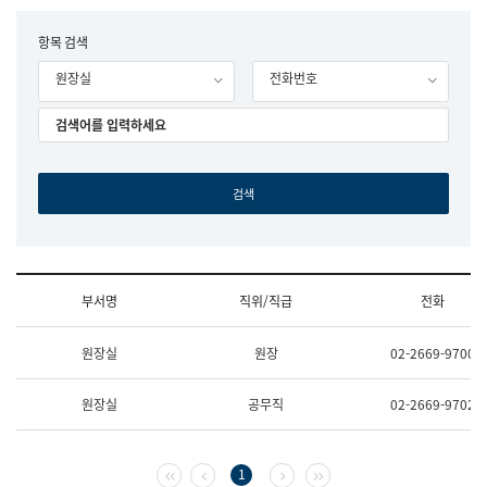
립
국
F
항목 검색
어
o
원
원장실
전화번호
r
조
m
직
도
국
어
원
원
장
기
획
연
수
부서명
직위/직급
전화
부
기
조
획
원장실
원장
02-2669-9700
직
운
및
영
업
과
원장실
공무직
02-2669-9702
무
공
소
공
개
언
(부
어
첫 페이지
이전 페이지
다음 페이지
마지막 페이지
1
서
과