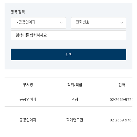
립
국
F
항목 검색
어
o
원
- 공공언어과
전화번호
r
조
m
직
도
국
어
원
원
장
기
획
연
수
부서명
직위/직급
전화
부
기
조
획
공공언어과
과장
02-2669-9721
직
운
및
영
업
과
무
공
공공언어과
학예연구관
02-2669-9766
소
공
개
언
(부
어
서
과