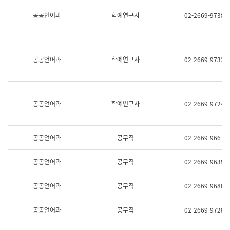
명,
교
공공언어과
학예연구사
02-2669-9738
직
육
위/
연
직
수
급,
과
전
어
공공언어과
학예연구사
02-2669-9733
화,
문
담
연
당
구
업
실
무)
어
공공언어과
학예연구사
02-2669-9724
문
연
구
과
공공언어과
공무직
02-2669-9667
어
문
연
공공언어과
공무직
02-2669-9639
구
과
(사
공공언어과
공무직
02-2669-9680
전
팀)
언
공공언어과
공무직
02-2669-9728
어
정