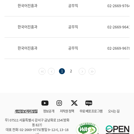
보
한국어진흥과
공무직
02-2669-9764
과
한
국
어
한국어진흥과
공무직
02-2669-9641
진
흥
과
수
한국어진흥과
공무직
02-2669-9678
어
점
자
진
흥
첫 페이지
이전 페이지
다음 페이지
마지막 페이지
1
2
과
Youtube
Instagram
Twitter
blog
개인정보 처리 방침
정보공개
저작권 정책
무료 배포 프로그램
오시는 길
바로 가기
문체부와 소속기관
우) 07511 서울특별시 강서구 금낭화로 154(방화
동 827)
대표 전화: 02-2669-9775(평일 9~12시, 13~18