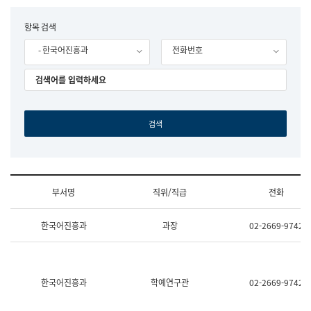
립
국
F
항목 검색
어
o
원
- 한국어진흥과
전화번호
r
조
m
직
도
국
어
원
원
장
기
획
연
수
부서명
직위/직급
전화
부
기
조
획
한국어진흥과
과장
02-2669-9742
직
운
및
영
업
과
무
공
소
공
한국어진흥과
학예연구관
02-2669-9742
개
언
(부
어
서
과