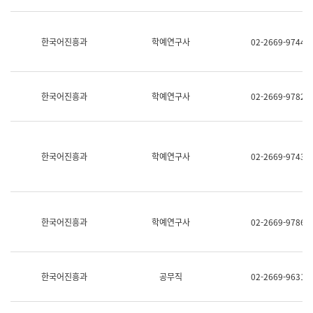
명,
교
직
육
위/
연
한국어진흥과
학예연구사
02-2669-9744
직
수
급,
과
전
어
화,
문
담
연
한국어진흥과
학예연구사
02-2669-9782
당
구
업
실
무)
어
문
연
한국어진흥과
학예연구사
02-2669-9743
구
과
어
문
연
한국어진흥과
학예연구사
02-2669-9786
구
과
(사
전
팀)
한국어진흥과
공무직
02-2669-9631
언
어
정