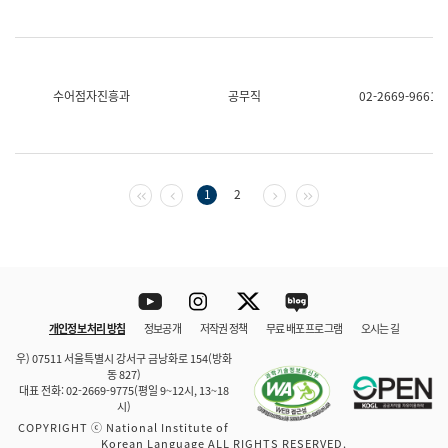
수어점자진흥과
공무직
02-2669-9661
첫 페이지
이전 페이지
다음 페이지
마지막 페이지
1
2
Youtube
Instagram
Twitter
blog
개인정보 처리 방침
정보공개
저작권 정책
무료 배포 프로그램
오시는 길
바로 가기
문체부와 소속기관
우) 07511 서울특별시 강서구 금낭화로 154(방화
동 827)
대표 전화: 02-2669-9775(평일 9~12시, 13~18
시)
COPYRIGHT ⓒ National Institute of
Korean Language ALL RIGHTS RESERVED.