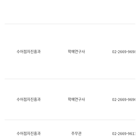
명,
교
직
육
위/
연
직
수
급,
과
전
어
화,
문
담
연
당
구
수어점자진흥과
학예연구사
02-2669-9698
업
실
무)
어
문
연
구
과
어
문
연
수어점자진흥과
학예연구사
02-2669-9696
구
과
(사
전
팀)
언
어
수어점자진흥과
주무관
02-2669-9613
정