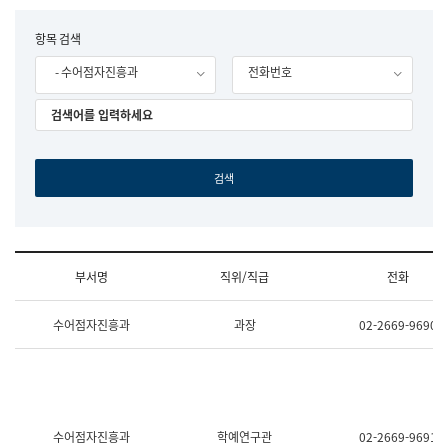
립
국
F
항목 검색
어
o
원
- 수어점자진흥과
전화번호
r
조
m
직
도
국
어
원
원
장
기
획
연
수
부서명
직위/직급
전화
부
기
조
획
수어점자진흥과
과장
02-2669-9690
직
운
및
영
업
과
무
공
소
공
개
언
(부
어
수어점자진흥과
학예연구관
02-2669-9691
서
과